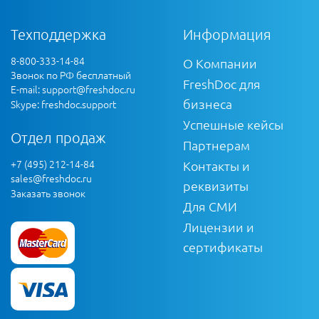
Техподдержка
Информация
8-800-333-14-84
О Компании
Звонок по РФ бесплатный
FreshDoc для
E-mail:
support@freshdoc.ru
бизнеса
Skype: freshdoc.support
Успешные кейсы
Отдел продаж
Партнерам
+7 (495) 212-14-84
Контакты и
sales@freshdoc.ru
реквизиты
Заказать звонок
Для СМИ
Лицензии и
сертификаты