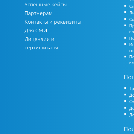
Успешные кейсы
Сп
Партнерам
Ли
Со
Контакты и реквизиты
Пр
Для СМИ
по
По
Лицензии и
Ин
сертификаты
co
По
пе
По
Тр
До
Фо
До
До
По