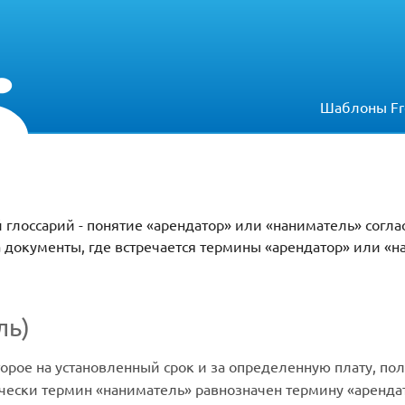
Шаблоны Fr
 глоссарий - понятие «арендатор» или «наниматель» согл
а документы, где встречается термины «арендатор» или «н
ль)
торое на установленный срок и за определенную плату, по
ески термин «наниматель» равнозначен термину «арендат