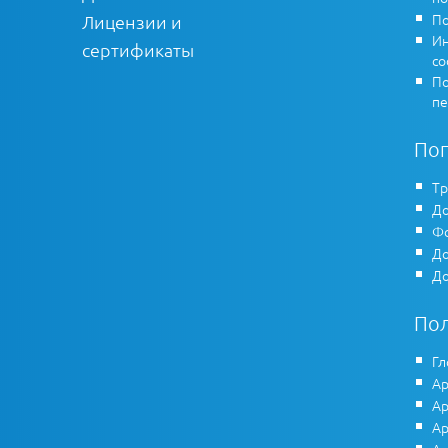
По
Лицензии и
Ин
сертификаты
co
По
пе
По
Тр
До
Фо
До
До
По
Гл
Ар
Ар
Ар