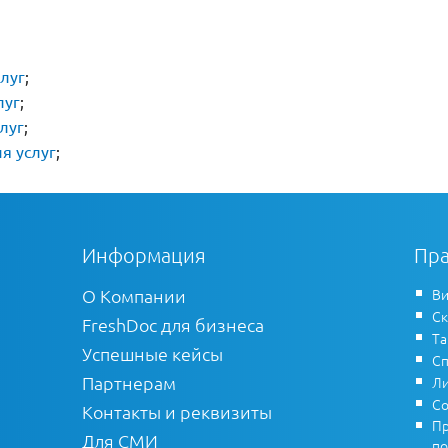
луг
;
луг
;
луг
;
я услуг
;
Информация
Пра
О Компании
Ви
Ск
FreshDoc для бизнеса
Т
Успешные кейсы
Сп
Партнерам
Ли
Со
Контакты и реквизиты
Пр
Для СМИ
по