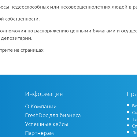
ресы недееспособных или несовершеннолетних людей в р
й собственности.
 полномочия по распоряжению ценными бумагами и осущес
депозитарии.
трите на страницах:
Информация
Пра
О Компании
Ви
Ск
FreshDoc для бизнеса
Т
Успешные кейсы
Сп
Партнерам
Ли