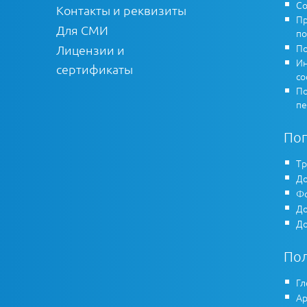
Со
Контакты и реквизиты
Пр
Для СМИ
по
По
Лицензии и
Ин
сертификаты
co
По
пе
По
Тр
До
Фо
До
До
По
Гл
Ар