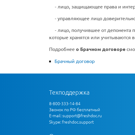
-
лицо, защищающее права и инте
-
управляющее лицо
доверительно
-
лицо, получившее от депонента
которые хранятся или учитываются в
Подробнее
о Брачном договоре
смо
Брачный договор
Техподдержка
8-800-333-14-84
Звонок по РФ бесплатный
E-mail:
support@freshdoc.ru
Skype: freshdoc.support