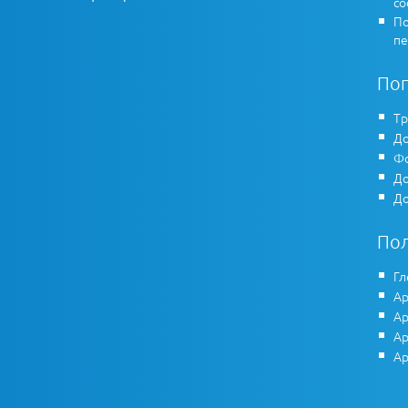
co
По
пе
По
Тр
До
Фо
До
До
По
Гл
Ар
Ар
Ар
Ар