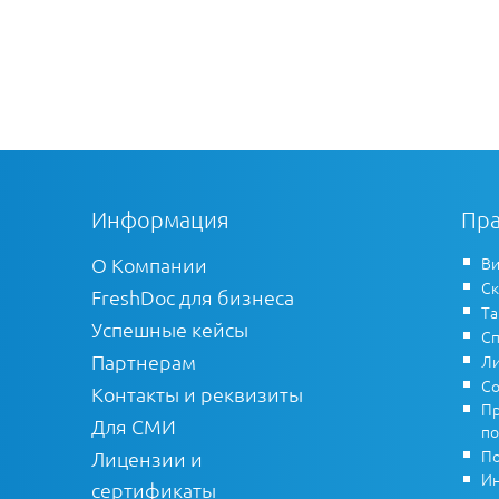
Информация
Пра
О Компании
Ви
Ск
FreshDoc для бизнеса
Т
Успешные кейсы
Сп
Партнерам
Ли
Со
Контакты и реквизиты
Пр
Для СМИ
по
По
Лицензии и
Ин
сертификаты