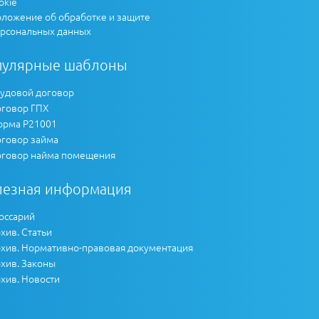
okie
ложение об обработке и защите
рсональных данных
пулярные шаблоны
удовой договор
говор ГПХ
рма Р21001
говор займа
говор найма помещения
лезная информация
оссарий
хив. Статьи
хив. Нормативно-правовая документация
хив. Законы
хив. Новости