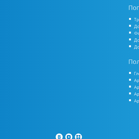
По
Тр
До
Фо
До
До
По
Гл
Ар
Ар
Ар
Ар