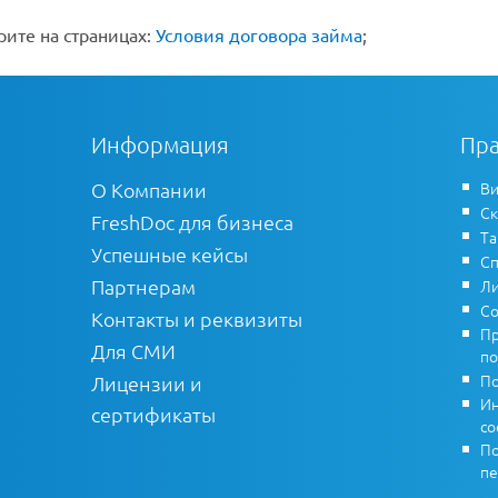
ите на страницах:
Условия договора займа
;
Информация
Пра
О Компании
Ви
Ск
FreshDoc для бизнеса
Т
Успешные кейсы
Сп
Партнерам
Ли
Со
Контакты и реквизиты
Пр
Для СМИ
по
По
Лицензии и
Ин
сертификаты
co
По
пе