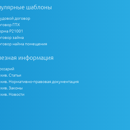
пулярные шаблоны
удовой договор
говор ГПХ
рма Р21001
говор займа
говор найма помещения
лезная информация
оссарий
хив. Статьи
хив. Нормативно-правовая документация
хив. Законы
хив. Новости