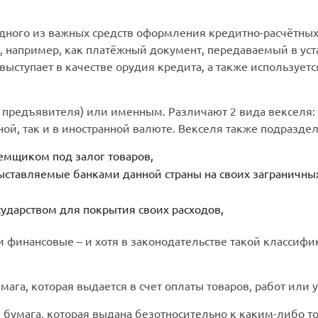
 одного из важных средств оформления кредитно-расчётн
я, например, как платёжный документ, передаваемый в у
выступает в качестве орудия кредита, а также использует
предъявителя) или именным. Различают 2 вида векселя: п
ой, так и в иностранной валюте. Векселя также подраздел
емщиком под залог товаров,
ыставляемые банками данной страны на своих заграничны
сударством для покрытия своих расходов,
и финансовые – и хотя в законодательстве такой классифи
мага, которая выдается в счет оплаты товаров, работ или у
я бумага, которая выдана безотносительно к каким-либо т