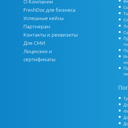
О Компании
Ви
Ск
FreshDoc для бизнеса
Т
Успешные кейсы
Сп
Партнерам
Ли
Со
Контакты и реквизиты
Пр
Для СМИ
по
По
Лицензии и
Ин
сертификаты
co
По
пе
По
Тр
До
Фо
До
До