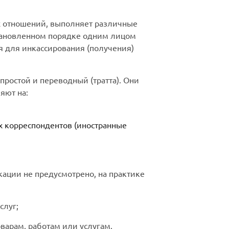
ых отношений, выполняет различные
становленном порядке одним лицом
ся для инкассирования (получения)
ростой и переводный (тратта). Они
яют на:
х корреспондентов (иностранные
кации не предусмотрено, на практике
слуг;
оварам, работам или услугам.