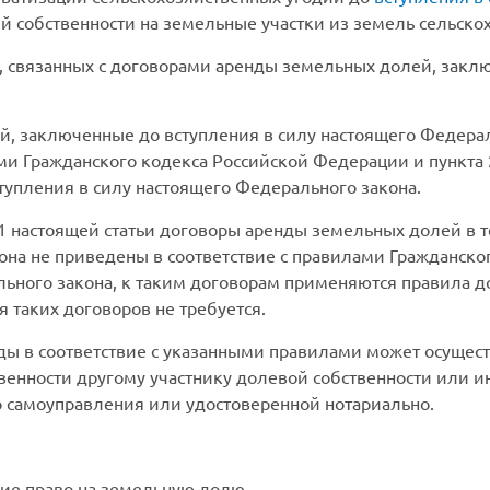
ей собственности на земельные участки из земель сельско
 связанных с договорами аренды земельных долей, заклю
й, заключенные до вступления в силу настоящего Федера
ми Гражданского кодекса Российской Федерации и пункта 
ступления в силу настоящего Федерального закона.
е 1 настоящей статьи договоры аренды земельных долей в 
она не приведены в соответствие с правилами Гражданск
ального закона, к таким договорам применяются правила 
 таких договоров не требуется.
ды в соответствие с указанными правилами может осущест
венности другому участнику долевой собственности или и
 самоуправления или удостоверенной нотариально.
ие право на земельную долю