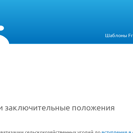
Шаблоны Fr
е и заключительные положения
иватизации сельскохозяйственных угодий до
вступления в