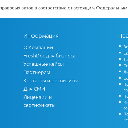
равовых актов в соответствие с настоящим Федеральным
Информация
Пра
О Компании
Ви
Ск
FreshDoc для бизнеса
Т
Успешные кейсы
Сп
Партнерам
Ли
Со
Контакты и реквизиты
Пр
Для СМИ
по
По
Лицензии и
Ин
сертификаты
co
По
пе