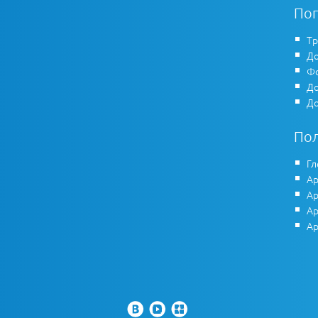
По
Тр
До
Фо
До
До
По
Гл
Ар
Ар
Ар
Ар