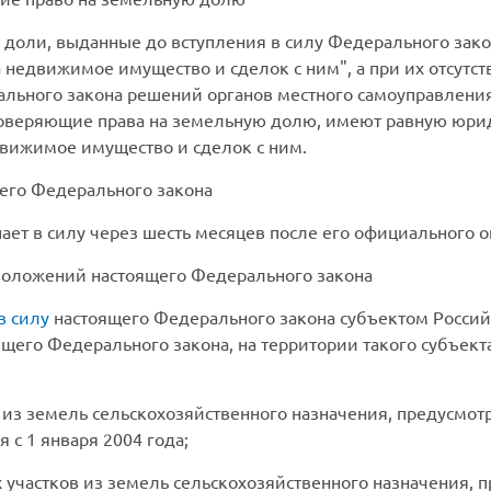
 доли, выданные до вступления в силу Федерального закон
а недвижимое имущество и сделок с ним", а при их отсутс
ального закона решений органов местного самоуправлени
товеряющие права на земельную долю, имеют равную юри
движимое имущество и сделок с ним.
его Федерального закона
ет в силу через шесть месяцев после его официального 
положений настоящего Федерального закона
в силу
настоящего Федерального закона субъектом Россий
его Федерального закона, на территории такого субъек
 из земель сельскохозяйственного назначения, предусмотр
 с 1 января 2004 года;
частков из земель сельскохозяйственного назначения, п