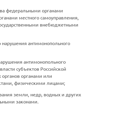
ства федеральными органами
органами местного самоуправления,
 государственными внебюджетными
ю нарушения антимонопольного
 нарушения антимонопольного
власти субъектов Российской
 органов органами или
ктами, физическими лицами;
вания земли, недр, водных и других
льными законами.