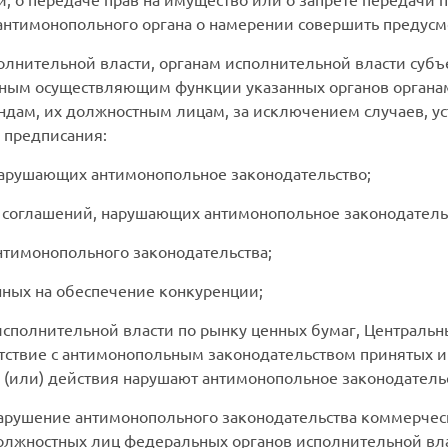
нтимонопольного органа о намерении совершить предусм
олнительной власти, органам исполнительной власти суб
иным осуществляющим функции указанных органов органам
ам, их должностным лицам, за исключением случаев, ус
 предписания:
 нарушающих антимонопольное законодательство;
 соглашений, нарушающих антимонопольное законодатель
нтимонопольного законодательства;
нных на обеспечение конкуренции;
 исполнительной власти по рынку ценных бумаг, Централь
тствие с антимонопольным законодательством принятых и
 и (или) действия нарушают антимонопольное законодатель
а нарушение антимонопольного законодательства коммерче
должностных лиц федеральных органов исполнительной вла