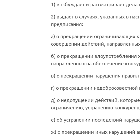
1) возбуждает и рассматривает дела
2) выдает в случаях, указанных в 
предписания:
а) о прекращении ограничивающих к
совершении действий, направленных
б) о прекращении злоупотребления
направленных на обеспечение конку
в) о прекращении нарушения правил
г) о прекращении недобросовестной
д) о недопущении действий, которые
ограничению, устранению конкуренц
е) об устранении последствий наруш
ж) о прекращении иных нарушений а