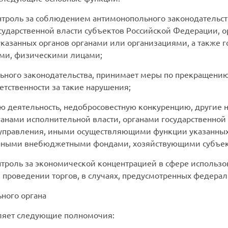
онтроль за соблюдением антимонопольного законодатель
сударственной власти субъектов Российской Федерации, 
азанных органов органами или организациями, а также
ми, физическими лицами;
ьного законодательства, принимает меры по прекращени
етственности за такие нарушения;
ю деятельность, недобросовестную конкуренцию, другие
анами исполнительной власти, органами государственной 
оуправления, иными осуществляющими функции указанных
венными внебюджетными фондами, хозяйствующими субъе
нтроль за экономической концентрацией в сфере использо
и проведении торгов, в случаях, предусмотренных федера
ного органа
вляет следующие полномочия: