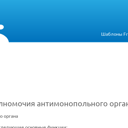
Шаблоны Fr
олномочия антимонопольного орга
о органа
следующие основные функции: