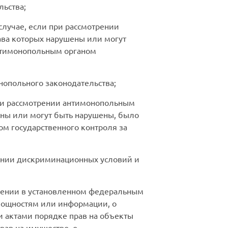
льства;
случае, если при рассмотрении
ава которых нарушены или могут
антимонопольным органом
нопольного законодательства;
при рассмотрении антимонопольным
ены или могут быть нарушены, было
ом государственного контроля за
нении дискриминационных условий и
ечении в установленном федеральным
мощностям или информации, о
 актами порядке прав на объекты
рав на имущество, о