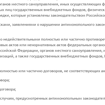
рганов местного самоуправления, иных осуществляющих ф
ных лиц государственных внебюджетных фондов, физическ
рядке, которые установлены законодательством Российск
исками, заявлениями о нарушении антимонопольного законо
бо недействительными полностью или частично противор
овых актов или ненормативных актов федеральных органов
оссийской Федерации, органов местного самоуправления
низаций, а также государственных внебюджетных фондов,
полностью или частично договоров, не соответствующих а
вора;
договора;
 случаях, предусмотренных антимонопольным законодател