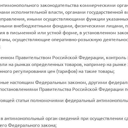
 антимонопольного законодательства коммерческими орг
ами исполнительной власти, органами государственной в
оуправления, иными осуществляющими функции указанных
венными внебюджетными фондами, физическими лицами, п
я в письменной или устной форме, в установленном зако
ганы, осуществляющие оперативно-розыскную деятельност
;
вленном Правительством Российской Федерации, контроль
ли на рынках определенных товаров, например на рынке 
нного регулирования цен (тарифов) на такие товары;
енные настоящим Федеральным законом, другими федерал
 постановлениями Правительства Российской Федерации 
настоящей статьи полномочиями федеральный антимонопол
в антимонопольный орган сведений при осуществлении сд
его Федерального закона;