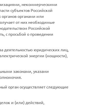
анизациями, некоммерческими
ласти субъектов Российской
 органов органами или
олучает от них необходимые
нодательством Российской
ь, с просьбой о проведении
 за деятельностью юридических лиц,
электрической энергии (мощности),
ьными законами, указами
полномочия.
ьный орган осуществляет следующие
елок и (или) действий,