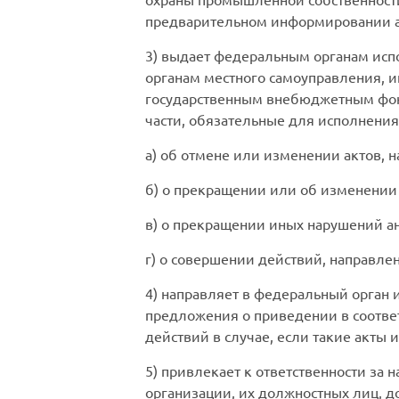
предварительном информировании а
3) выдает федеральным органам исп
органам местного самоуправления, 
государственным внебюджетным фонд
части, обязательные для исполнения
а) об отмене или изменении актов,
б) о прекращении или об изменении
в) о прекращении иных нарушений а
г) о совершении действий, направле
4) направляет в федеральный орган
предложения о приведении в соотве
действий в случае, если такие акты
5) привлекает к ответственности з
организации, их должностных лиц, 