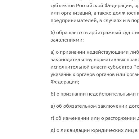
субъектов Российской Федерации, о
или организаций, а также должност
предпринимателей, в случаях и в по
6) обращается в арбитражный суд с 
заявлениями:
а) о признании недействующими ли
законодательству нормативных прав
исполнительной власти субъектов Р
указанных органов органов или орга
Федерации;
б) о признании недействительными 
в) об обязательном заключении дого
г) об изменении или о расторжении 
д) о ликвидации юридических лиц в