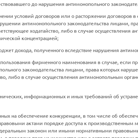
ествовавшего до нарушения антимонопольного законодате
нении условий договоров или о расторжении договоров в 
рушении антимонопольного законодательства лицами, пр
ветствующее ходатайство, либо в случае осуществления 
мической концентрацией;
юджет дохода, полученного вследствие нарушения антимо
спользования фирменного наименования в случае, если 
польного законодательства лицами, права которых наруш
во, либо в случае осуществления антимонопольным орган
хнических, информационных и иных требований об устра
енных на обеспечение конкуренции, в том числе об обесп
равовыми актами порядке доступа к производственным 
едеральным законом или иными нормативными правовыми
 о передаче прав на имущество или о запрете передачи п