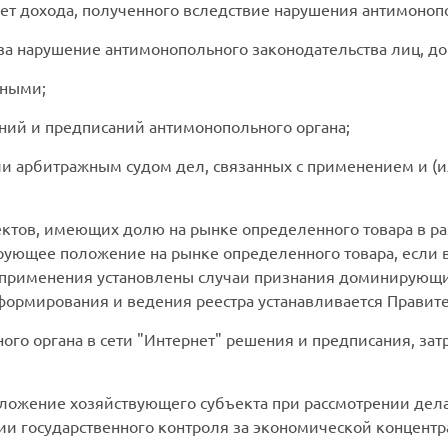
ет дохода, полученного вследствие нарушения антимонопо
 за нарушение антимонопольного законодательства лиц, д
ьными;
ний и предписаний антимонопольного органа;
или арбитражным судом дел, связанных с применением и 
ектов, имеющих долю на рынке определенного товара в ра
ющее положение на рынке определенного товара, если в
 применения установлены случаи признания доминирующ
к формирования и ведения реестра устанавливается Прави
ного органа в сети "Интернет" решения и предписания, з
ложение хозяйствующего субъекта при рассмотрении дел
ии государственного контроля за экономической концентр