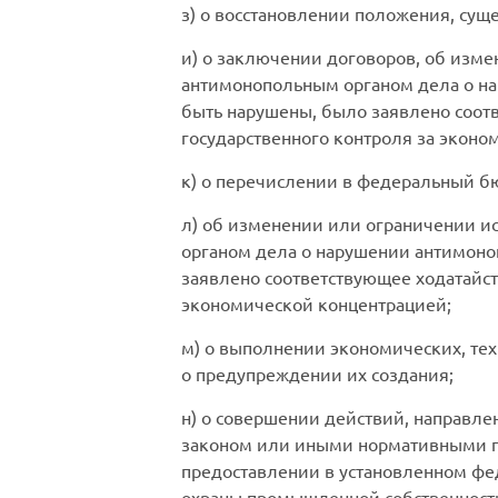
з) о восстановлении положения, сущ
и) о заключении договоров, об изме
антимонопольным органом дела о на
быть нарушены, было заявлено соот
государственного контроля за эконо
к) о перечислении в федеральный б
л) об изменении или ограничении и
органом дела о нарушении антимоно
заявлено соответствующее ходатайст
экономической концентрацией;
м) о выполнении экономических, те
о предупреждении их создания;
н) о совершении действий, направл
законом или иными нормативными п
предоставлении в установленном ф
охраны промышленной собственности,