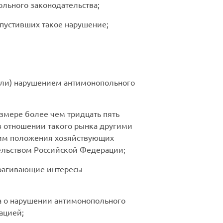
льного законодательства;
опустивших такое нарушение;
(или) нарушением антимонопольного
змере более чем тридцать пять
 отношении такого рынка другими
им положения хозяйствующих
тельством Российской Федерации;
атрагивающие интересы
а о нарушении антимонопольного
ацией;