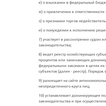
е) о взыскании в федеральный бюдж
ж) о привлечении к ответственности
з) о признании торгов недействител
и) о понуждении к исполнению реше
7) участвует в рассмотрении судом 
законодательства;
8) ведет реестр хозяйствующих субъ
процентов или занимающих доминиру
федеральными законами в целях их
субъектов (далее - реестр). Порядо
9) размещает на сайте антимонополь
неопределенного круга лиц;
10) устанавливает доминирующее по
законодательства и при осуществлен