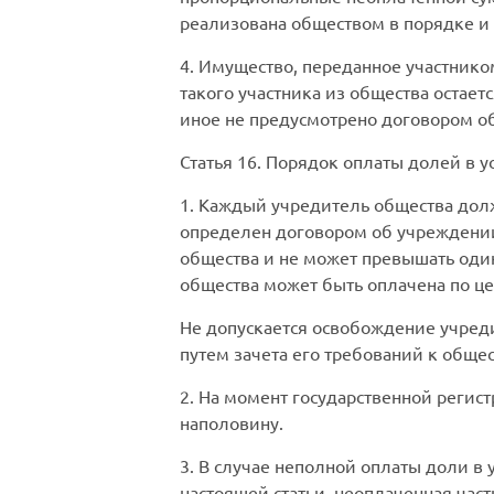
реализована обществом в порядке и 
4. Имущество, переданное участнико
такого участника из общества остает
иное не предусмотрено договором о
Статья 16.
Порядок оплаты долей в у
1. Каждый учредитель общества долж
определен договором об учреждени
общества и не может превышать один
общества может быть оплачена по це
Не допускается освобождение учреди
путем зачета его требований к общес
2. На момент государственной регис
наполовину.
3. В случае неполной оплаты доли в 
настоящей статьи, неоплаченная час