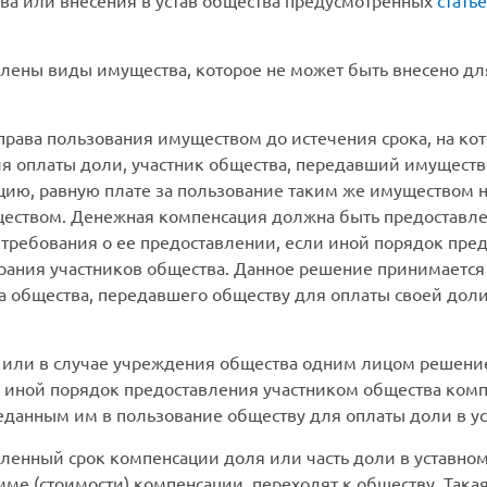
ва или внесения в устав общества предусмотренных
стать
влены виды имущества, которое не может быть внесено дл
 права пользования имуществом до истечения срока, на к
я оплаты доли, участник общества, передавший имущество
ию, равную плате за пользование таким же имуществом н
ществом. Денежная компенсация должна быть предоставл
требования о ее предоставлении, если иной порядок пр
рания участников общества. Данное решение принимаетс
ка общества, передавшего обществу для оплаты своей дол
 или в случае учреждения общества одним лицом решени
 иной порядок предоставления участником общества ком
еданным им в пользование обществу для оплаты доли в ус
вленный срок компенсации доля или часть доли в уставном
е (стоимости) компенсации, переходят к обществу. Така