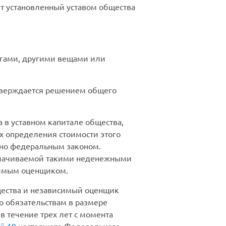
ет установленный уставом общества
агами, другими вещами или
утверждается решением общего
 в уставном капитале общества,
х определения стоимости этого
ено федеральным законом.
оплачиваемой такими неденежными
симым оценщиком.
щества и независимый оценщик
о обязательствам в размере
в течение трех лет с момента