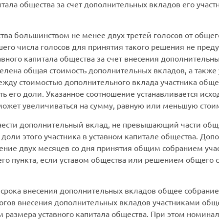
тала общества за счет дополнительных вкладов его участн
тва большинством не менее двух третей голосов от общег
его числа голосов для принятия такого решения не пред
вного капитала общества за счет внесения дополнительн
лена общая стоимость дополнительных вкладов, а также 
ежду стоимостью дополнительного вклада участника общес
ь его доли. Указанное соотношение устанавливается исход
может увеличиваться на сумму, равную или меньшую стои
нести дополнительный вклад, не превышающий части об
доли этого участника в уставном капитале общества. До
чение двух месяцев со дня принятия общим собранием уча
его пункта, если уставом общества или решением общего 
я срока внесения дополнительных вкладов общее собрани
гов внесения дополнительных вкладов участниками общес
 размера уставного капитала общества. При этом номина