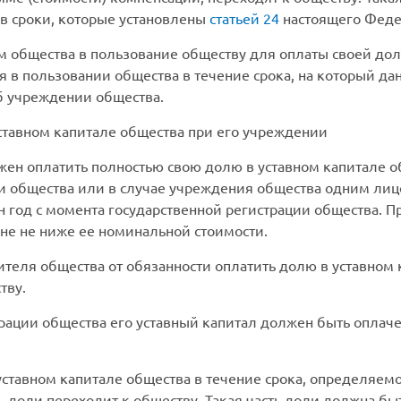
в сроки, которые установлены
статьей 24
настоящего Феде
м общества в пользование обществу для оплаты своей до
ся в пользовании общества в течение срока, на который д
б учреждении общества.
ставном капитале общества при его учреждении
ен оплатить полностью свою долю в уставном капитале об
и общества или в случае учреждения общества одним ли
 год с момента государственной регистрации общества. П
не не ниже ее номинальной стоимости.
теля общества от обязанности оплатить долю в уставном 
тву.
трации общества его уставный капитал должен быть опла
уставном капитале общества в течение срока, определяемо
ть доли переходит к обществу. Такая часть доли должна б