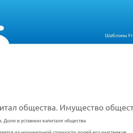
Шаблоны Fr
капитал общества. Имущество общес
. Доли в уставном капитале общества
ляется из номинальной стоимости долей его участников.