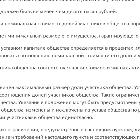
 должен быть не менее чем десять тысяч рублей.
 и номинальная стоимость долей участников общества опр
яет минимальный размер его имущества, гарантирующего 
в уставном капитале общества определяется в процентах и
твовать соотношению номинальной стоимости его доли и у
тника общества соответствует части стоимости чистых акт
аничен максимальный размер доли участника общества. У
оотношения долей участников общества. Такие ограничен
щества. Указанные положения могут быть предусмотрены у
в общества, изменены и исключены из устава общества п
ми участниками общества единогласно.
ржит ограничения, предусмотренные настоящим пунктом, л
ением требований настоящего пункта и соответствующих п