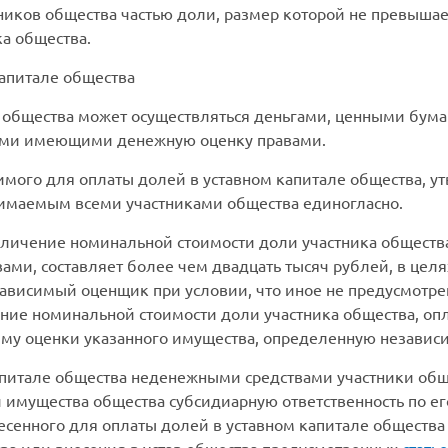
ников общества частью доли, размер которой не превыша
а общества.
апитале общества
ле общества может осуществляться деньгами, ценными бум
ми имеющими денежную оценку правами.
симого для оплаты долей в уставном капитале общества, 
нимаемым всеми участниками общества единогласно.
личение номинальной стоимости доли участника общества
и, составляет более чем двадцать тысяч рублей, в целя
ависимый оценщик при условии, что иное не предусмотр
ение номинальной стоимости доли участника общества, 
мму оценки указанного имущества, определенную незави
капитале общества неденежными средствами участники об
и имущества общества субсидиарную ответственность по ег
сенного для оплаты долей в уставном капитале общества 