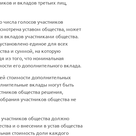
иков и вкладов третьих лиц,
о числа голосов участников
усмотрена уставом общества, может
ых вкладов участниками общества.
установлено единое для всех
тва и суммой, на которую
я из того, что номинальная
мости его дополнительного вклада.
щей стоимости дополнительных
полнительные вклады могут быть
стников общества решения,
собрания участников общества не
е участников общества должно
тва и о внесении в устав общества
льная стоимость доли каждого