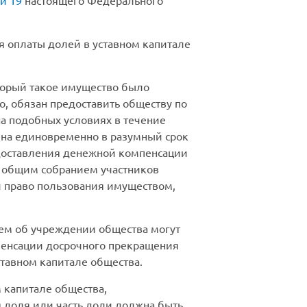
ей 19
настоящего Федерального
я оплаты долей в уставном капитале
оторый такое имущество было
, обязан предоставить обществу по
а подобных условиях в течение
ена единовременно в разумный срок
едоставления денежной компенсации
я общим собранием участников
и право пользования имуществом,
ем об учреждении общества могут
пенсации досрочного прекращения
тавном капитале общества.
 капитале общества,
я доля или часть доли должна быть