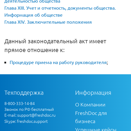
деятельностью общества
Глава XIII. Учет и отчетность, документы общества.
Информация об обществе
Глава XIV. Заключительные положения
Данный законодательный акт имеет
прямое отношение к:
Процедуре приема на работу руководителя
;
Техподдержка
Информация
8-800-333-14-84
О Компании
Звонок по РФ бесплатный
FreshDoc для
E-mail:
support@freshdoc.ru
бизнеса
Skype: freshdoc.support
Успешные кейсы