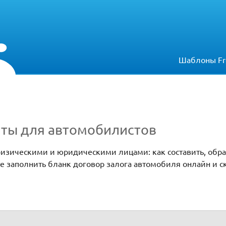
Шаблоны Fr
ты для автомобилистов
зическими и юридическими лицами: как составить, образ
 заполнить бланк договор залога автомобиля онлайн и с