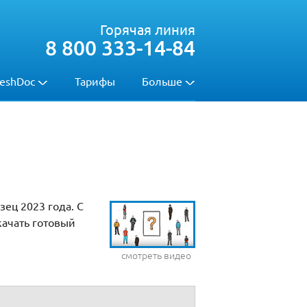
Горячая линия
8 800 333-14-84
eshDoc
Тарифы
Больше
ец 2023 года. С
качать готовый
смотреть видео