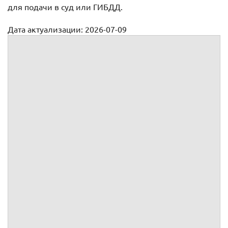
для подачи в суд или ГИБДД.
Дата актуализации: 2026-07-09
Обжалование постановления о неправильной стоянке и
остановке
Обжалование постановления об
административном
правонарушении, вынесенного
сотрудником ГИБДД
Порядок действий
1.