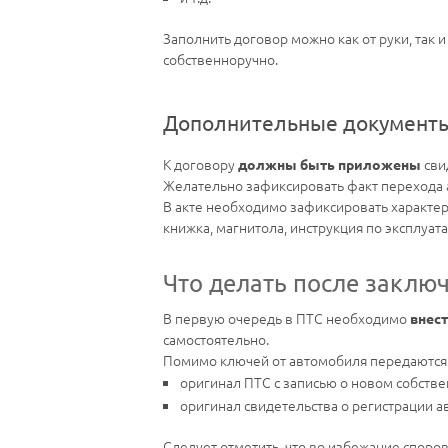
Заполнить договор можно как от руки, так
собственноручно.
Дополнительные документ
К договору
сви
должны быть приложены
Желательно зафиксировать факт перехода 
В акте необходимо зафиксировать характер
книжка, магнитола, инструкция по эксплуатац
Что делать после заклю
В первую очередь в ПТС необходимо
внест
самостоятельно.
Помимо ключей от автомобиля передаются
оригинал ПТС с записью о новом собстве
оригинал свидетельства о регистрации а
Следует отметить, что во избежание споро