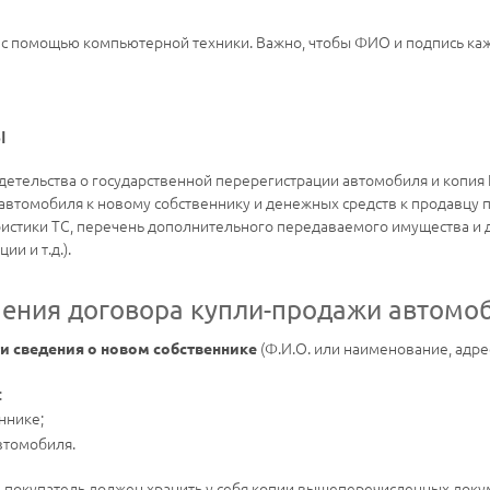
 и с помощью компьютерной техники. Важно, чтобы ФИО и подпись ка
ы
детельства о государственной перерегистрации автомобиля и копия 
автомобиля к новому собственнику и денежных средств к продавцу 
истики ТС, перечень дополнительного передаваемого имущества и 
ии и т.д.).
чения договора купли-продажи автомо
(Ф.И.О. или наименование, адрес
и сведения о новом собственнике
:
ннике;
втомобиля.
в покупатель должен хранить у себя копии вышеперечисленных доку