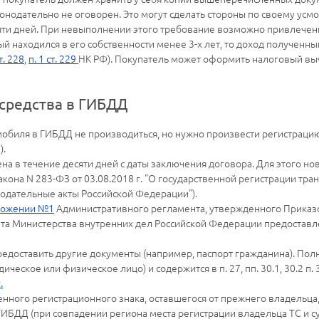
онодательно не оговорен. Это могут сделать стороны по своему усм
яти дней. При невыполнении этого требование возможно привлечение
ый находился в его собственности менее 3-х лет, то доход получен
ст. 228
,
п. 1 ст. 229
НК РФ). Покупатель может оформить налоговый выч
 средства в ГИБДД
обиля в ГИБДД не производиться, но нужно произвести регистрацию
).
на в течение десяти дней с даты заключения договора. Для этого но
8 Закона N 283-ФЗ от 03.08.2018 г. "О государственной регистрации т
одательные акты Российской Федерации").
ложении №1
Административного регламента, утвержденного Приказо
а Министерства внутренних дел Российской Федерации предоставле
доставить другие документы (например, паспорт гражданина). Полн
еское или физическое лицо) и содержится в п. 27, пп. 30.1, 30.2 п. 3
.
енного регистрационного знака, оставшегося от прежнего владельц
БДД (при совпадении региона места регистрации владельца ТС и с