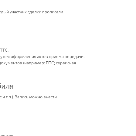
ждый участник сделки прописали
ПТС.
путем оформления актов приема передачи.
документов (например: ПТС; сервисная
биля
 и т.п.). Запись можно внести
ментов.