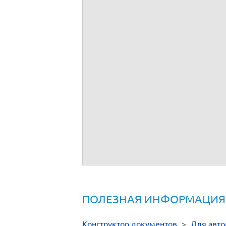
- свидетельство о регистрации транспор
4.
Зарегистрировать
транспортное сред
По умолчанию регистрационные знаки 
знаков за ним.
Подробнее о регистрации ТС описано
з
Срок:
в течение 10 суток с даты покупк
Ко
Нормативная документация
Приказ МВД России от 07.08.2013 N 60
предоставлению государственной услуги
Приказ МВД России от 24.11.2008 N 10
ПОЛЕЗНАЯ ИНФОРМАЦИЯ
Конструктор документов
>
Для авт