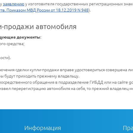
му
заявлению
у изготовителя государственных регистрационных знаков (п.
утв. Приказом МВД России от 18.12.2019 N 948
).
и-продажи автомобиля
:
дующие документы
го средства;
ости).
лючения сделки купли-продажи вправе удостовериться совершена ли п
ы будут приходить прежнему владельцу.
осредственного обращения в подразделение ГИБДД или на сайте gos
роизвел перерегистрацию автомобиля на себя, то прежний владелец м
Информация
Пра