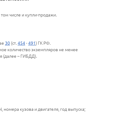
том числе и купли-продажи.
аве
30
(ст.
454
-
491
) ГК РФ.
мое количество экземпляров не менее
я (далее – ГИБДД).
, номера кузова и двигателя, год выпуска;