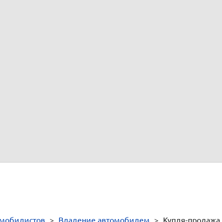
тного средства.
ство в ГИБДД
сохраняются за автомобилем, если прежний владелец не подал 
десь
.
и.
нец процедуры
5
"Об утверждении Административного регламента Министерства в
 по регистрации автомототранспортных средств и прицепов к ним
01
"О порядке регистрации транспортных средств"
омобилистов
>
Владение автомобилем
>
Купля-продажа