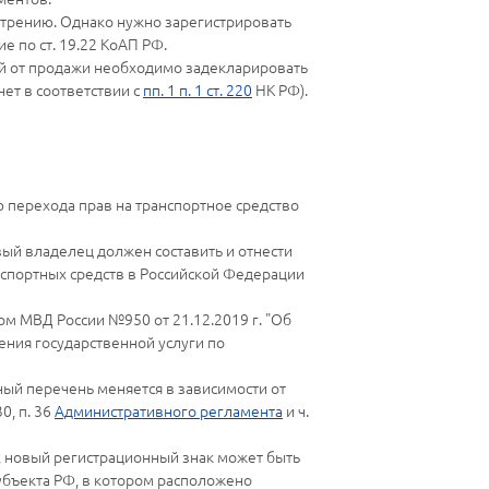
отрению. Однако нужно зарегистрировать
 по ст. 19.22 КоАП РФ.
ный от продажи необходимо задекларировать
ет в соответствии с
пп. 1 п. 1 ст. 220
НК РФ).
 перехода прав на транспортное средство
вый владелец должен составить и отнести
ранспортных средств в Российской Федерации
м МВД России №950 от 21.12.2019 г. "Об
ния государственной услуги по
ый перечень меняется в зависимости от
0, п. 36
Административного регламента
и ч.
а, новый регистрационный знак может быть
убъекта РФ, в котором расположено