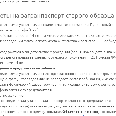
один из родителей или опекун.
еты на загранпаспорт старого образца
я данными, указанными в свидетельстве о рождении. Пункт пятый анк
аполняется графа “Нет”.
ребенок не достиг 14 лет, то местом его жительства признается мест
При несовпадении фактического места жительства и регистрации необх
 содержаться в свидетельстве о рождении (серия, номер, дата выдачи
 есть действующий загранпаспорт нового поколения (п. 25 Приказа ФМ
тигшими 14 лет.
.
денья о представителе ребенка
 сведеньями, указанными в паспорте законного представителя (родите
щею графу - совпадает или не совпадает место пребывания, и место
зать фактический адрес проживания или свидетельством о регистра
ефона законного представителя.
ся по желанию.
и со сведениями, указанными в паспорте законного представителя.
одитель (опекун) указывает дату подачи заявления на получение заг
веденном для этого прямоугольнике.
, что подп
Обратите внимание