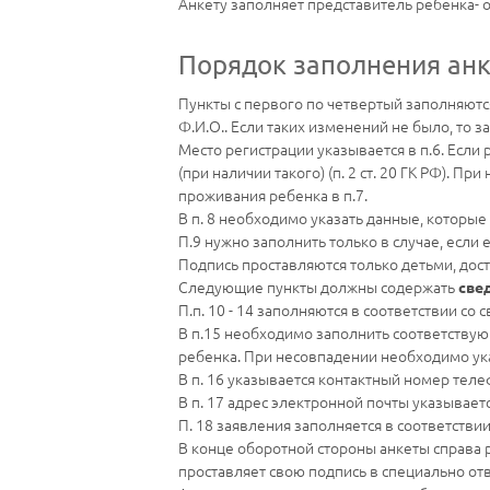
Анкету заполняет представитель ребенка- 
Порядок заполнения анк
Пункты с первого по четвертый заполняютс
Ф.И.О.. Если таких изменений не было, то з
Место регистрации указывается в п.6. Если 
(при наличии такого) (п. 2 ст. 20 ГК РФ). 
проживания ребенка в п.7.
В п. 8 необходимо указать данные, которые
П.9 нужно заполнить только в случае, если
Подпись проставляются только детьми, дос
Следующие пункты должны содержать
све
П.п. 10 - 14 заполняются в соответствии со
В п.15 необходимо заполнить соответствую
ребенка. При несовпадении необходимо ука
В п. 16 указывается контактный номер тел
В п. 17 адрес электронной почты указывает
П. 18 заявления заполняется в соответстви
В конце оборотной стороны анкеты справа р
проставляет свою подпись в специально от