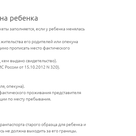
 на ребенка
еты заполняется, если у ребенка менялась
о жительства его родителей или опекуна
одимо прописать место фактического
, кем выдано свидетельство).
С России от 15.10.2012 N 320).
ля, опекуна).
 фактического проживания представителя
ции по месту пребывания.
ранпаспорта старого образца для ребенка и
ись не должна выходить за его границы.