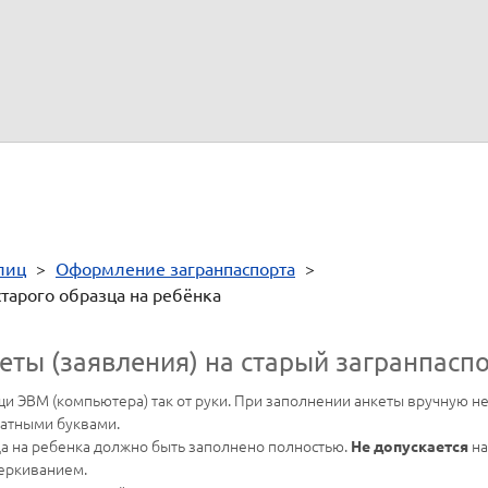
Утраченный паспорт объявлен недействительным
Выдан паспорт
серия
номер
Должность, фамилия, инициалы и
подпись должностного лица,
выдавшего оформленный паспорт
лиц
>
Оформление загранпаспорта
>
тарого образца на ребёнка
еты (заявления) на старый загранпасп
и ЭВМ (компьютера) так от руки. При заполнении анкеты вручную н
чатными буквами.
ца на ребенка должно быть заполнено полностью.
на
Не допускается
еркиванием.