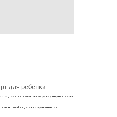
дата
дата выдачи
орт для ребенка
еобходимо использовать ручку черного или
личие ошибок, и их исправлений с