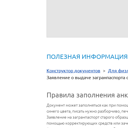
Дата приема документов
Регистрационный номер
Должность, фамилия,
инициалы и подпись
должностного лица,
принявшего заявление
ПОЛЕЗНАЯ ИНФОРМАЦИЯ
Конструктор документов
>
Для физ
Заявление о выдаче загранпаспорта с
Правила заполнения анк
Документ может заполняться как при помощ
синего цвета, писать нужно разборчиво, пе
Заявление на загранпаспорт старого образ
помощью корректирующих средств или зач