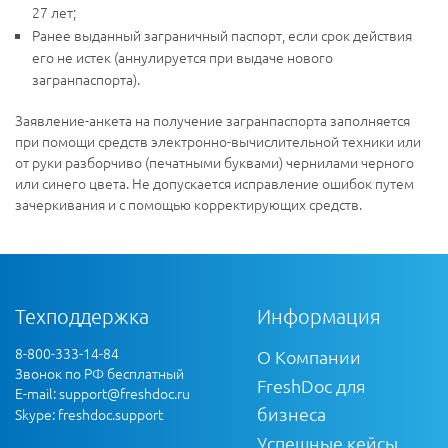
27 лет;
Ранее выданный заграничный паспорт, если срок действия
его не истек (аннулируется при выдаче нового
загранпаспорта).
Заявление-анкета на получение загранпаспорта заполняется
при помощи средств электронно-вычислительной техники или
от руки разборчиво (печатными буквами) чернилами черного
или синего цвета. Не допускается исправление ошибок путем
зачеркивания и с помощью корректирующих средств.
Техподдержка
Информация
8-800-333-14-84
О Компании
Звонок по РФ бесплатный
FreshDoc для
E-mail:
support@freshdoc.ru
бизнеса
Skype: freshdoc.support
Успешные кейсы