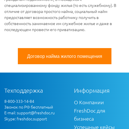
специализированному фонду жилья (то есть служебному). В
отличие от договора простого найма, социальный найм
предоставляет возможность работнику получить в
собственность занимаемое им служебное жилье и даже в
последующем провести его приватизацию.
Договор найма жилого помещения
Техподдержка
Информация
8-800-333-14-84
О Компании
Звонок по РФ бесплатный
FreshDoc для
E-mail:
support@freshdoc.ru
бизнеса
Skype: freshdoc.support
Успешные кейсы