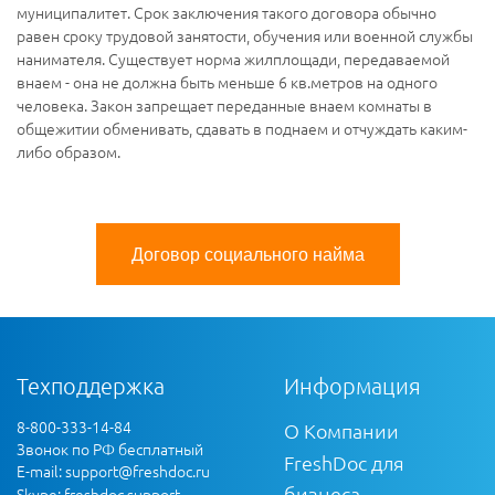
муниципалитет. Срок заключения такого договора обычно
равен сроку трудовой занятости, обучения или военной службы
нанимателя. Существует норма жилплощади, передаваемой
внаем - она не должна быть меньше 6 кв.метров на одного
человека. Закон запрещает переданные внаем комнаты в
общежитии обменивать, сдавать в поднаем и отчуждать каким-
либо образом.
Договор социального найма
Техподдержка
Информация
8-800-333-14-84
О Компании
Звонок по РФ бесплатный
FreshDoc для
E-mail:
support@freshdoc.ru
бизнеса
Skype: freshdoc.support