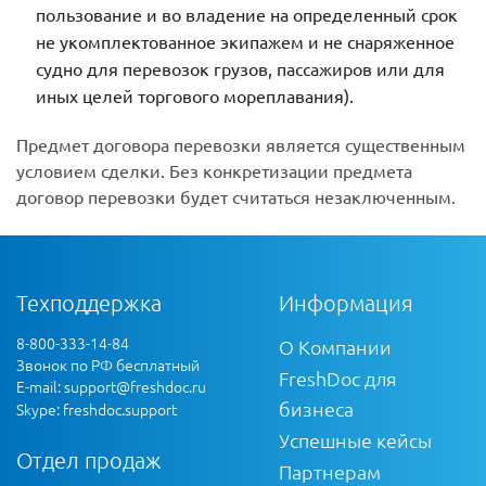
пользование и во владение на определенный срок
не укомплектованное экипажем и не снаряженное
судно для перевозок грузов, пассажиров или для
иных целей торгового мореплавания).
Предмет договора перевозки является существенным
условием сделки. Без конкретизации предмета
договор перевозки будет считаться незаключенным.
Техподдержка
Информация
8-800-333-14-84
О Компании
Звонок по РФ бесплатный
FreshDoc для
E-mail:
support@freshdoc.ru
бизнеса
Skype: freshdoc.support
Успешные кейсы
Отдел продаж
Партнерам