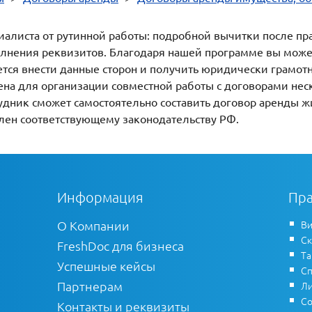
иалиста от рутинной работы: подробной вычитки после пр
лнения реквизитов. Благодаря нашей программе вы может
ется внести данные сторон и получить юридически грамот
ена для организации совместной работы с договорами не
удник сможет самостоятельно составить договор аренды ж
лен соответствующему законодательству РФ.
Информация
Пра
О Компании
Ви
Ск
FreshDoc для бизнеса
Т
Успешные кейсы
Сп
Партнерам
Ли
Со
Контакты и реквизиты