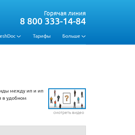
Горячая линия
8 800 333-14-84
eshDoc
Тарифы
Больше
енды между ип и ип
и в удобном
смотреть видео