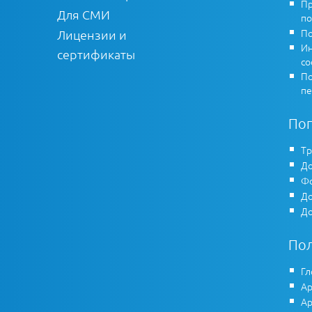
Пр
Для СМИ
по
По
Лицензии и
Ин
сертификаты
co
По
пе
По
Тр
До
Фо
До
До
По
Гл
Ар
Ар