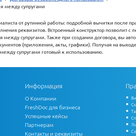
ия между супругами
иалиста от рутинной работы: подробной вычитки после пр
лнения реквизитов. Встроенный конструктор позволит с л
 между супругами. Также при создании договора, вы авто
кументов (приложения, акты, графики). Получая на выход
ежду супругами готовый к использованию.
Информация
Пра
О Компании
Ви
Ск
FreshDoc для бизнеса
Т
Успешные кейсы
Сп
Партнерам
Ли
Со
Контакты и реквизиты