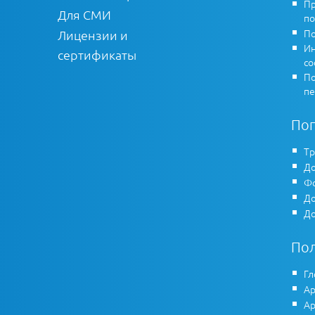
Пр
Для СМИ
по
По
Лицензии и
Ин
сертификаты
co
По
пе
По
Тр
До
Фо
До
До
По
Гл
Ар
Ар