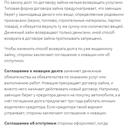
По закону долг по договору займа нельзя возвращать услугами.
Типовая форма договора займа предусматривает, что заёмщик
берет у заимодавца деньги или вещи, определяемые родовыми
признаками (зерно, топливо, строительные материалы, партии
товара), и обязуется вернуть ту же сумму или количество вещей.
Денежный займ возвращают только деньгами, иной способ
возврата в договоре займа прописывать запрещено.
Чтобы изменить способ возврата долга по уже выданному
займу, стороны заключают соглашение о новации или об
отступном.
заменяет денежные
Соглашение о новации долга
обязательства на обязательства по оказанию услуг или
выполнению работ. Новация прекращает договор займа, и
вместо него начинает действовать новый договор. Например,
заёмщик берет у кредитора деньги на покупку автомобиля, а в
счёт погашения долга предлагает три года работать личным
водителем кредитора. Если кредитора такой вариант
устраивает, стороны заключают соглашение о новации.
стороны оформляют, когда
Соглашение об отступном