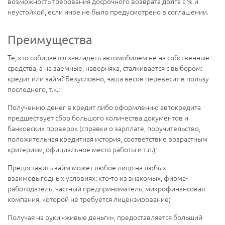
возможность требования досрочного возврата долга с % и
неустойкой, если иное не было предусмотрено в соглашении.
Преимущества
Те, кто собирается завладеть автомобилем не на собственные
средства, а на заемные, наверняка, сталкивается с выбором:
кредит или займ? Безусловно, чаша весов перевесит в пользу
последнего, т.к.:
Получению денег в кредит либо оформлению автокредита
предшествует сбор большого количества документов и
банковских проверок (справки о зарплате, поручительство,
положительная кредитная история, соответствие возрастным
критериям, официальное место работы и т.п.);
Предоставить займ может любое лицо на любых
взаимовыгодных условиях: кто-то из знакомых, фирма-
работодатель, частный предприниматель, микрофинансовая
компания, которой не требуется лицензирование;
Получая на руки «живые деньги», предоставляется больший