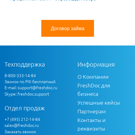
Договор займа
Техподдержка
Информация
8-800-333-14-84
О Компании
Звонок по РФ бесплатный
FreshDoc для
E-mail:
support@freshdoc.ru
бизнеса
Skype: freshdoc.support
Успешные кейсы
Отдел продаж
Партнерам
+7 (495) 212-14-84
Контакты и
sales@freshdoc.ru
реквизиты
Заказать звонок