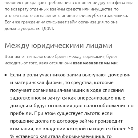
человек прекращает требования в отношении другого физ.лица
по возврату отданных взаймы средств или имущества, то
итогом такого соглашения становятся лишь убытки заемщика.
Если же гражданину списывает займ организация, то она
должна удержать НДФЛ.
Между юридическими лицами
Возникнет ли налоговое бремя между «юриками», будет
исходить от того, являются ли они
:
взаимозависимыми
Если в роли участников займа выступают дочерняя
и материнская фирмы, то средства, которые
получает организация-заемщик в ходе списания
задолженности зачтутся как внереализационные
доходы и будут основания для налогообложения по
прибыли. При этом существует льгота: если
прощение долга по договору займа производит
компания, во владении которой находится более 50
% уставного капитала фирмы-заемщика, то