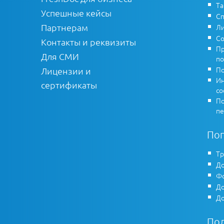
Т
Успешные кейсы
Сп
Партнерам
Ли
Со
Контакты и реквизиты
Пр
Для СМИ
по
По
Лицензии и
Ин
сертификаты
co
По
пе
По
Тр
До
Фо
До
До
По