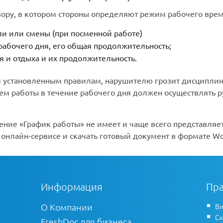
вору, в котором стороны определяют режим рабочего врем
и или смены (при посменной работе)
рабочего дня, его общая продолжительность;
 и отдыха и их продолжительность.
 установленным правилам, нарушителю грозит дисциплина
м работы в течение рабочего дня должен осуществлять р
ие «График работы» не имеет и чаще всего представляет
онлайн-сервисе и скачать готовый документ в формате Wo
Информация
Пра
О Компании
Ви
Ск
FreshDoc для бизнеса