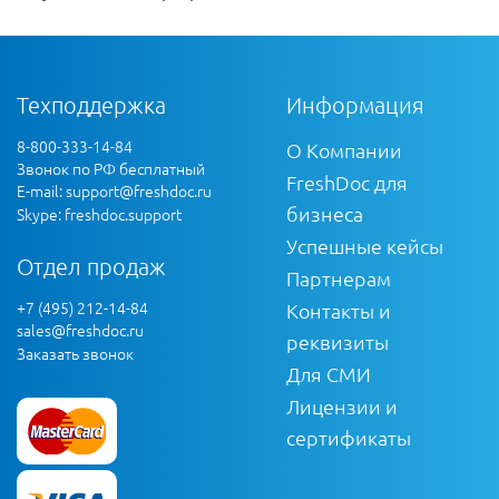
Техподдержка
Информация
8-800-333-14-84
О Компании
Звонок по РФ бесплатный
FreshDoc для
E-mail:
support@freshdoc.ru
бизнеса
Skype: freshdoc.support
Успешные кейсы
Отдел продаж
Партнерам
+7 (495) 212-14-84
Контакты и
sales@freshdoc.ru
реквизиты
Заказать звонок
Для СМИ
Лицензии и
сертификаты