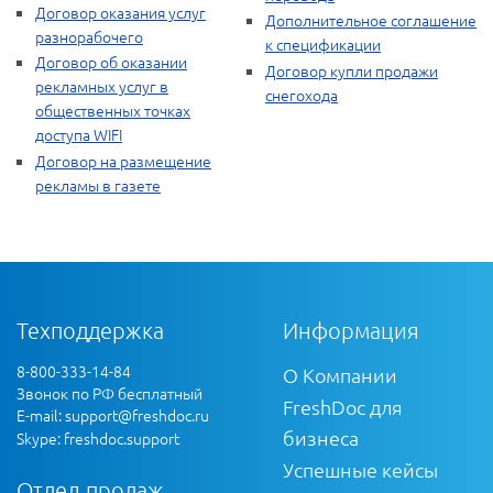
Договор оказания услуг
Дополнительное соглашение
разнорабочего
к спецификации
Договор об оказании
Договор купли продажи
рекламных услуг в
снегохода
общественных точках
доступа WIFI
Договор на размещение
рекламы в газете
Техподдержка
Информация
8-800-333-14-84
О Компании
Звонок по РФ бесплатный
FreshDoc для
E-mail:
support@freshdoc.ru
бизнеса
Skype: freshdoc.support
Успешные кейсы
Отдел продаж