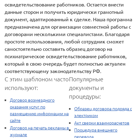
освидетельствование работников. Остается внести
данные сторон и получить юридически грамотный
документ, адаптированный к сделке. Наша программа
предназначена для организации совместной работы с
договорами несколькими специалистами. Благодаря
простоте использования, любой сотрудник сможет
самостоятельно составить образец договор на
психиатрическое освидетельствование работников,
который в свою очередь будет полностью актуален
соответствующему законодательству РФ.
С этим шаблоном часто
Популярные
используют:
документы и
процедуры:
Договор возмездного
оказания услуг по
Образец договора подряда с
размещению информации на
электриком
сайте
Акт сверки взаиморасчетов
Договор на печать рекламы в
Процедура внешнего
журнале
перевода