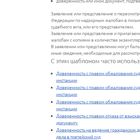
доверенность или иной документ, подт
Заявление или представление о пересмотре
Федерации по надзорным жалобам в письм
судебного акта, или его представителем.
Заявление или представление и прилагаем
жалобам с копиями в количестве экземпляр
В заявлении или представлении могут быть
иные сведения, необходимые для рассмотр
С этим шаблоном часто использ
Доверенность с правом обжалования суд
инстанции
Доверенность с правом обжалования суд
инстанции
Доверенность с правом обжалования суд
инстанции
Доверенность с правом отказа от взыск
документу
Доверенность на ведение гражданских де
дела в третейский суд