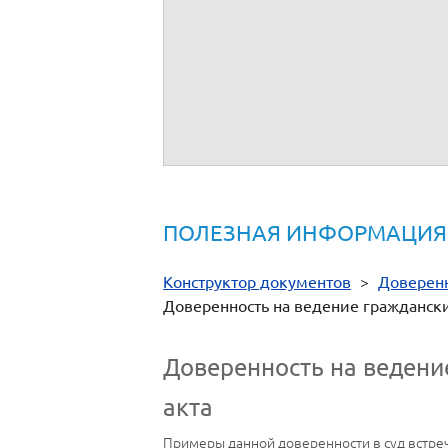
Правоспособность
и полномочия его п
Зарегистрировано в реестре за №
.
Взыскано госпошлины (по тарифу)
.
Уплачено за оказание услуг правового и
МП ________________
отлично
Спасибо!
ПОЛЕЗНАЯ ИНФОРМАЦИЯ
Конструктор документов
>
Доверен
Доверенность на ведение граждански
Доверенность на ведени
акта
Примеры данной доверенности в суд встреч