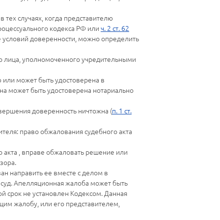
в тех случаях, когда представителю
роцессуального кодекса РФ или
ч. 2 ст. 62
ре условий доверенности, можно определить
го лица, уполномоченного учредительными
 или может быть удостоверена в
ина может быть удостоверена нотариально
овершения доверенность ничтожна (
п. 1 ст.
теля: право обжалования судебного акта
о акта , вправе обжаловать решение или
зора.
н направить ее вместе с делом в
 суд. Апелляционная жалоба может быть
й срок не установлен Кодексом. Данная
им жалобу, или его представителем,