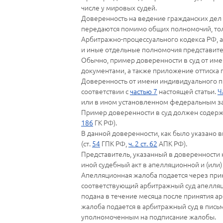
числе у мировых судей.
Доверенность на ведение гражданских дел в
передаются помимо общих полномочий, тол
Арбитражно-процессуального кодекса РФ, а
и иные отдельные полномочия представит
Обычно, пример доверенности в суд от им
документами, а также приложение оттиска п
Доверенность от имени индивидуального п
соответствии с
частью 7
настоящей статьи.
Ч
или в ином установленном федеральным з
Пример доверенности в суд должен содержа
186
ГК РФ).
В данной доверенности, как было указано
(ст.
54
ГПК РФ,
ч. 2 ст. 62
АПК РФ).
Представитель, указанный в доверенности 
иной судебный акт в апелляционной и (или)
Апелляционная жалоба подается через прин
соответствующий арбитражный суд апелляц
подана в течение месяца после принятия а
жалоба подается в арбитражный суд в пис
уполномоченным на подписание жалобы.