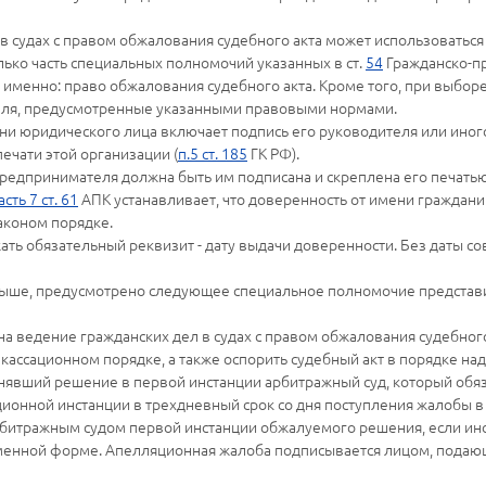
 судах с правом обжалования судебного акта может использоваться 
ько часть специальных полномочий указанных в ст.
54
Гражданско-п
 именно: право обжалования судебного акта. Кроме того, при выбо
еля, предусмотренные указанными правовыми нормами.
ени юридического лица включает подпись его руководителя или ино
ечати этой организации (
п.5 ст. 185
ГК РФ).
редпринимателя должна быть им подписана и скреплена его печатью
асть 7 ст. 61
АПК устанавливает, что доверенность от имени граждан
аконом порядке.
ть обязательный реквизит - дату выдачи доверенности. Без даты с
 выше, предусмотрено следующее специальное полномочие представи
на ведение гражданских дел в судах с правом обжалования судебног
 кассационном порядке, а также оспорить судебный акт в порядке над
явший решение в первой инстанции арбитражный суд, который обяза
ионной инстанции в трехдневный срок со дня поступления жалобы в
рбитражным судом первой инстанции обжалуемого решения, если ино
ьменной форме. Апелляционная жалоба подписывается лицом, подающ