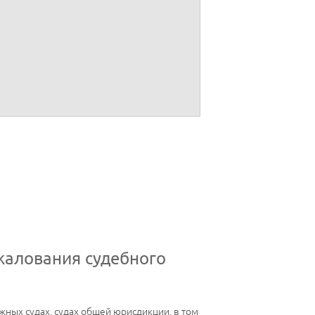
ановлена, дееспособность проверена.
жалования судебного
жных судах, судах общей юрисдикции, в том