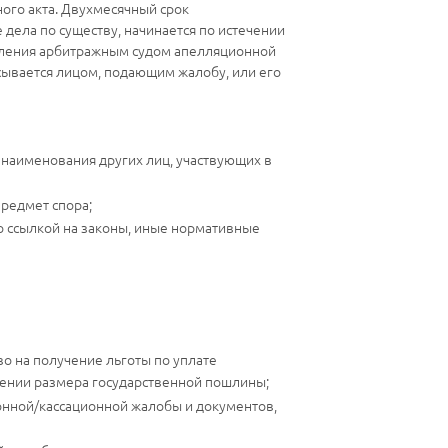
ного акта. Двухмесячный срок
дела по существу, начинается по истечении
новления арбитражным судом апелляционной
сывается лицом, подающим жалобу, или его
 наименования других лиц, участвующих в
редмет спора;
о ссылкой на законы, иные нормативные
о на получение льготы по уплате
шении размера государственной пошлины;
онной/кассационной жалобы и документов,