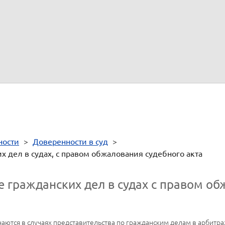
редставителя проверены. Личность подписавшего доверенность уст
 технического характера:
.
ности
>
Доверенности в суд
>
х дел в судах, с правом обжалования судебного акта
е гражданских дел в судах с правом об
аются в случаях представительства по гражданским делам в арбитра