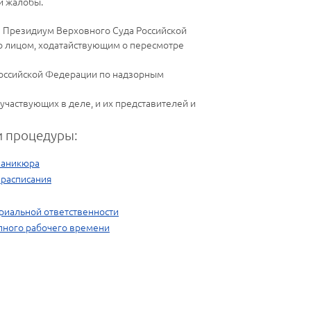
й жалобы.
в Президиум Верховного Суда Российской
о лицом, ходатайствующим о пересмотре
Российской Федерации по надзорным
участвующих в деле, и их представителей и
 процедуры:
маникюра
 расписания
риальной ответственности
лного рабочего времени