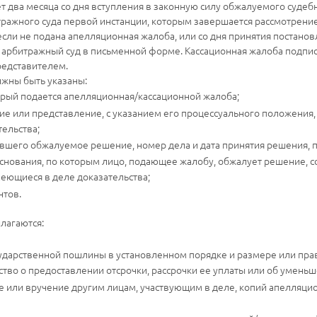
т два месяца со дня вступления в законную силу обжалуемого судеб
ажного суда первой инстанции, которым завершается рассмотрение 
 если не подана апелляционная жалоба, или со дня принятия поста
в арбитражный суд в письменной форме. Кассационная жалоба подпи
едставителем.
жны быть указаны:
орый подается апелляционная/кассационной жалоба;
е или представление, с указанием его процессуального положения,
тельства;
вшего обжалуемое решение, номер дела и дата принятия решения, п
основания, по которым лицо, подающее жалобу, обжалует решение, с
меющиеся в деле доказательства;
нтов.
лагаются:
дарственной пошлины в установленном порядке и размере или прав
ство о предоставлении отсрочки, рассрочки ее уплаты или об умень
 или вручение другим лицам, участвующим в деле, копий апелляци