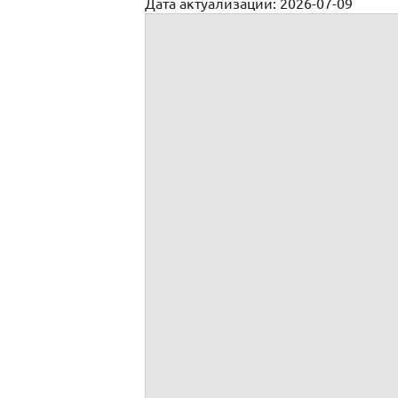
Дата актуализации: 2026-07-09
Доверенность на ведение гражданских д
, ИНН
, ОГРН
, КПП
,
юридический 
подразделения
, зарегистрированного 
, ИНН
, ОГРН
, КПП
,
юридический 
подразделения
, зарегистрированного 
быть представителем во всех судебных,
учреждениях и организациях, в том числ
компаниях, экспертных учреждениях, в 