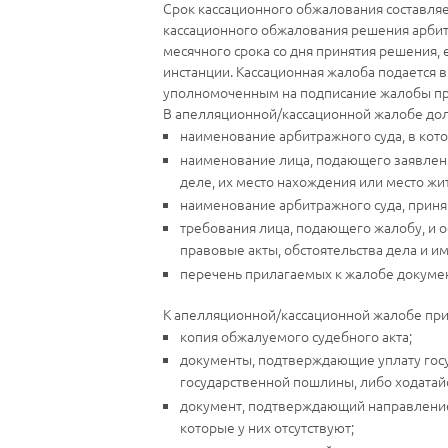
Срок кассационного обжалования составляе
кассационного обжалования решения арбитр
месячного срока со дня принятия решения,
инстанции. Кассационная жалоба подается 
уполномоченным на подписание жалобы пр
В апелляционной/кассационной жалобе дол
наименование арбитражного суда, в кот
наименование лица, подающего заявлени
деле, их место нахождения или место жи
наименование арбитражного суда, приня
требования лица, подающего жалобу, и 
правовые акты, обстоятельства дела и и
перечень прилагаемых к жалобе докуме
К апелляционной/кассационной жалобе при
копия обжалуемого судебного акта;
документы, подтверждающие уплату госу
государственной пошлины, либо ходатай
документ, подтверждающий направление
которые у них отсутствуют;