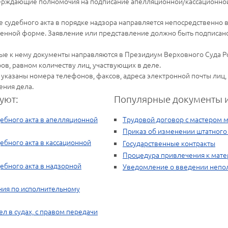
верждающие полномочия на подписание апелляционной/кассационно
 судебного акта в порядке надзора направляется непосредственно 
енной форме. Заявление или представление должно быть подписан
ые к нему документы направляются в Президиум Верховного Суда 
ов, равном количеству лиц, участвующих в деле.
 указаны номера телефонов, факсов, адреса электронной почты лиц, 
ения дела.
уют:
Популярные документы и
ебного акта в апелляционной
Трудовой договор с мастером 
Приказ об изменении штатного
ебного акта в кассационной
Государственные контракты
Процедура привлечения к мате
ебного акта в надзорной
Уведомление о введении непо
ания по исполнительному
л в судах, с правом передачи