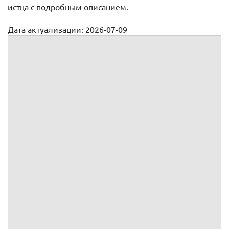
истца с подробным описанием.
Дата актуализации: 2026-07-09
Доверенность от имени гражданского истца по уголовному
делу
Доверенность №
, ИНН
, ОГРН
, КПП
,
юридический адрес:
,
г. зарегистрированное
, в лице
,
года
рождения,
пол, паспорт
, выдан
г., код
подразделения
, зарегистрированного по адресу:
,