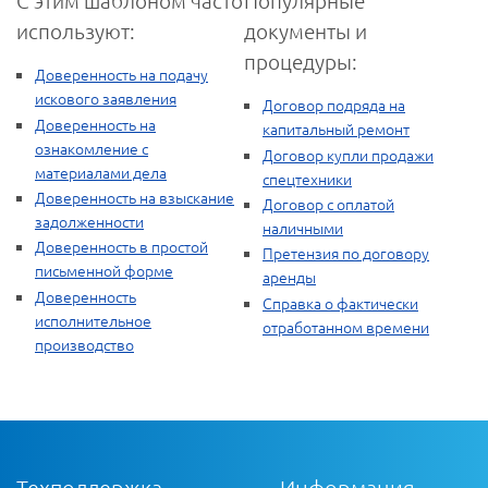
С этим шаблоном часто
Популярные
используют:
документы и
процедуры:
Доверенность на подачу
искового заявления
Договор подряда на
Доверенность на
капитальный ремонт
ознакомление с
Договор купли продажи
материалами дела
спецтехники
Доверенность на взыскание
Договор с оплатой
задолженности
наличными
Доверенность в простой
Претензия по договору
письменной форме
аренды
Доверенность
Справка о фактически
исполнительное
отработанном времени
производство
Техподдержка
Информация