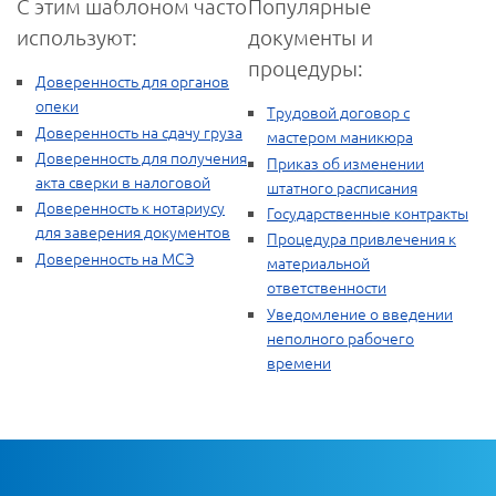
С этим шаблоном часто
Популярные
используют:
документы и
процедуры:
Доверенность для органов
опеки
Трудовой договор с
Доверенность на сдачу груза
мастером маникюра
Доверенность для получения
Приказ об изменении
акта сверки в налоговой
штатного расписания
Доверенность к нотариусу
Государственные контракты
для заверения документов
Процедура привлечения к
Доверенность на МСЭ
материальной
ответственности
Уведомление о введении
неполного рабочего
времени