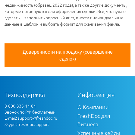
недвижимость (образец 2022 года), а также другие документы,
которые потребуются для оформления сделки. Все, что нужно
сделать, – заполнить опросный лист, внести индивидуальные
данные в шаблон и выбрать формат для скачивания файла.
Доверенности на продажу (совершение
сделок)
Техподдержка
Информация
8-800-333-14-84
О Компании
Звонок по РФ бесплатный
FreshDoc для
E-mail:
support@freshdoc.ru
бизнеса
Skype: freshdoc.support
Успешные кейсы