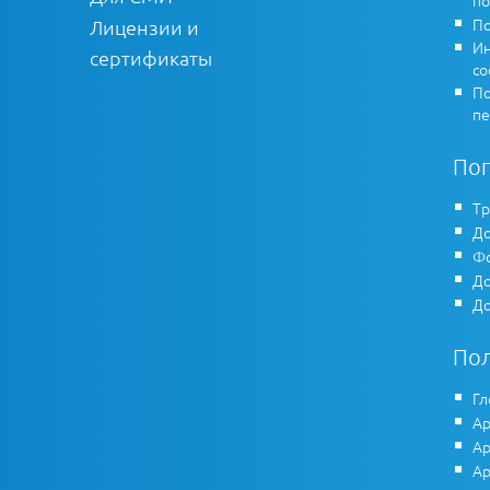
По
Лицензии и
Ин
сертификаты
co
По
пе
По
Тр
До
Фо
До
До
По
Гл
Ар
Ар
Ар