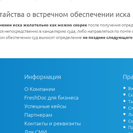
тайства о встречном обеспечении иска
после получения опре
ечении иска желательно как можно скорее
ся непосредственно в канцелярию суда, либо направляться по почте
ом обеспечении суд выносит определение
не позднее следующего
Информация
Пра
О Компании
Ви
Ск
FreshDoc для бизнеса
Т
Успешные кейсы
Сп
Партнерам
Ли
Со
Контакты и реквизиты
Пр
Для СМИ
по