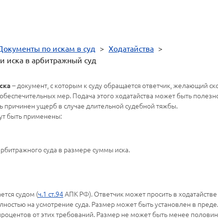
Документы по искам в суд
>
Ходатайства
>
и иска в арбитражный суд
– документ, с которым к суду обращается ответчик, желающий с
ска
обеспечительных мер. Подача этого ходатайства может быть полезной
ь причинен ущерб в случае длительной судебной тяжбы.
ут быть применены:
рбитражного суда в размере суммы иска.
ется судом (
ч.1 ст.94
АПК РФ). Ответчик может просить в ходатайств
олностью на усмотрение суда. Размер может быть установлен в пред
 процентов от этих требований. Размер не может быть менее полов