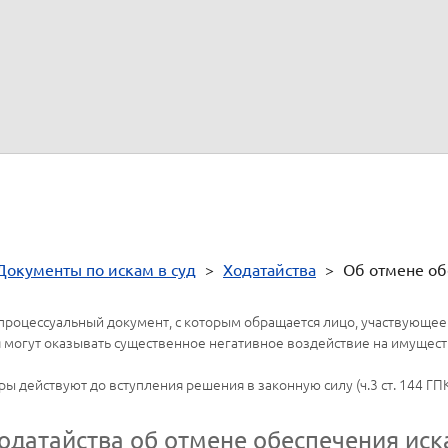
а в случае предъявления иска об освобождении имущества от арес
х документов, подтверждающих направление другим лицам, участв
Документы по искам в суд
>
Ходатайства
>
Об отмене об
процессуальный документ, с которым обращается лицо, участвующее в
могут оказывать существенное негативное воздействие на имуществ
ы действуют до вступления решения в законную силу (ч.3 ст. 144 ГПК
одатайства об отмене обеспечения иск