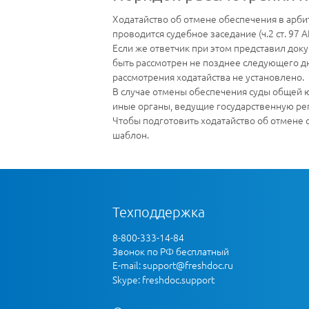
Ходатайство об отмене обеспечения в арби
проводится судебное заседание (ч.2 ст. 97
Если же ответчик при этом представил док
быть рассмотрен не позднее следующего дня
рассмотрения ходатайства не установлено.
В случае отмены обеспечения суды общей 
иные органы, ведущие государственную регис
Чтобы подготовить ходатайство об отмене 
шаблон.
Техподдержка
8-800-333-14-84
Звонок по РФ бесплатный
E-mail:
support@freshdoc.ru
Skype: freshdoc.support