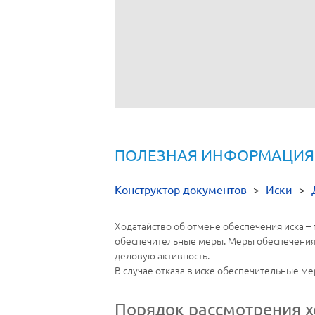
-
приостановления реализации имуществ
Приложения:
1.
Копия уведомления о вручении или ины
ПОЛЕЗНАЯ ИНФОРМАЦИЯ
Конструктор документов
>
Иски
>
Ходатайство об отмене обеспечения иска – 
обеспечительные меры. Меры обеспечения 
деловую активность.
В случае отказа в иске обеспечительные мер
Порядок рассмотрения х