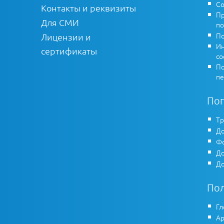
Со
Контакты и реквизиты
Пр
Для СМИ
по
По
Лицензии и
Ин
сертификаты
co
По
пе
По
Тр
До
Фо
До
До
По
Гл
Ар