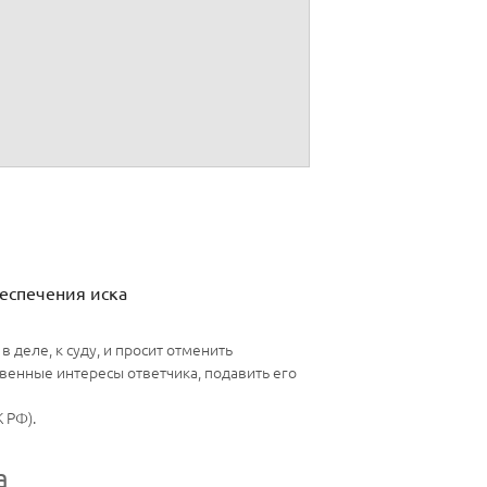
та:
;
ующим в деле.
еспечения иска
 деле, к суду, и просит отменить
енные интересы ответчика, подавить его
 РФ).
а