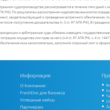
тражном судопроизводстве рассматривается в течение пяти дней с мо
 АПК РФ). По результатам рассмотрения ходатайства выносится опреде
умент, свидетельствующий о проведении встречного обеспечения, т
 после поступления доказательства (ч. 3 ст. 97 АПК РФ). В граждан
юрисдикции и арбитражные суды обязаны извещать государственные 
трацию имущества или прав на него (ч.4 ст. 97 АПК РФ, ч. 4 ст. 144 
обеспечения иска самостоятельно, заполните опросный лист и сфор
Информация
Пра
О Компании
Ви
Ск
FreshDoc для бизнеса
Т
Успешные кейсы
Сп
Партнерам
Ли