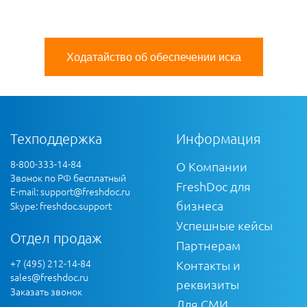
Ходатайство об обеспечении иска
Техподдержка
Информация
8-800-333-14-84
О Компании
Звонок по РФ бесплатный
FreshDoc для
E-mail:
support@freshdoc.ru
бизнеса
Skype: freshdoc.support
Успешные кейсы
Отдел продаж
Партнерам
+7 (495) 212-14-84
Контакты и
sales@freshdoc.ru
реквизиты
Заказать звонок
Для СМИ