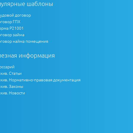
пулярные шаблоны
удовой договор
говор ГПХ
рма Р21001
говор займа
говор найма помещения
лезная информация
оссарий
хив. Статьи
хив. Нормативно-правовая документация
хив. Законы
хив. Новости