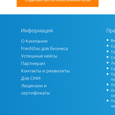
Информация
Пра
О Компании
Ви
Ск
FreshDoc для бизнеса
Т
Успешные кейсы
Сп
Партнерам
Ли
Со
Контакты и реквизиты
Пр
Для СМИ
по
По
Лицензии и
Ин
сертификаты
co
По
пе