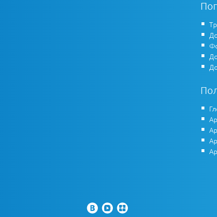
По
Тр
До
Фо
До
До
По
Гл
Ар
Ар
Ар
Ар