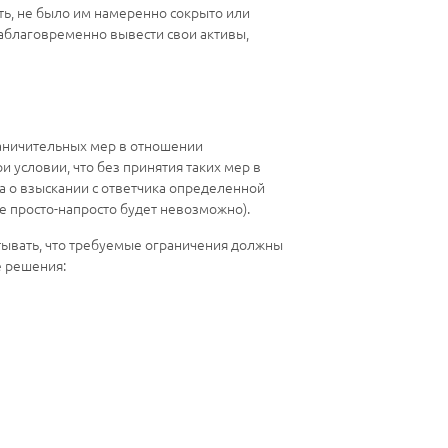
ть, не было им намеренно сокрыто или
заблаговременно вывести свои активы,
раничительных мер в отношении
 условии, что без принятия таких мер в
а о взыскании с ответчика определенной
ие просто-напросто будет невозможно).
читывать, что требуемые ограничения должны
е решения: