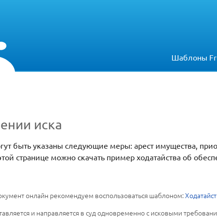
Шаблоны Fr
ении иска
огут быть указаны следующие меры: арест имущества, при
этой странице можно скачать пример ходатайства об обесп
 документ онлайн рекомендуем воспользоваться шаблоном:
Ходатайст
тавляется и направляется в суд одновременно с исковыми требовани