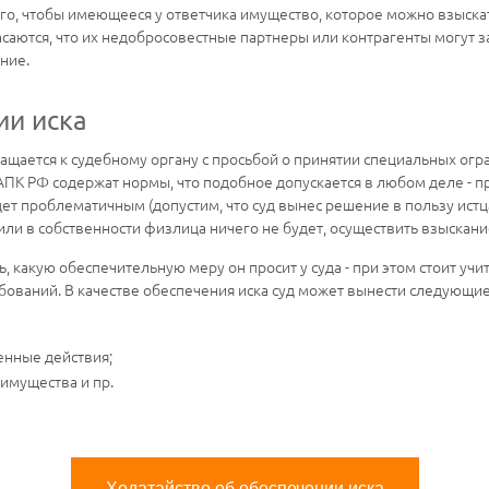
того, чтобы имеющееся у ответчика имущество, которое можно взыска
саются, что их недобросовестные партнеры или контрагенты могут 
ние.
ии иска
ращается к судебному органу с просьбой о принятии специальных ог
ПК РФ содержат нормы, что подобное допускается в любом деле - при
т проблематичным (допустим, что суд вынес решение в пользу истц
или в собственности физлица ничего не будет, осуществить взыскан
ь, какую обеспечительную меру он просит у суда - при этом стоит у
бований. В качестве обеспечения иска суд может вынести следующи
енные действия;
имущества и пр.
Ходатайство об обеспечении иска