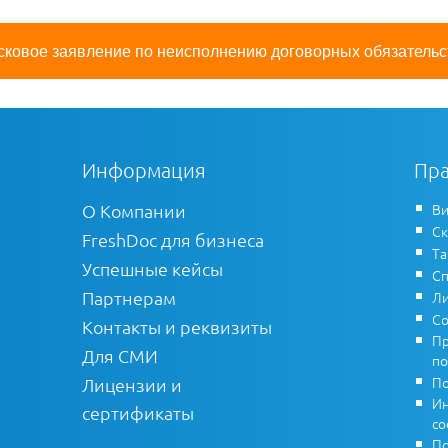
сковое заявление по неисполнению договорных обязательс
Информация
Пра
О Компании
Ви
Ск
FreshDoc для бизнеса
Т
Успешные кейсы
Сп
Партнерам
Ли
Со
Контакты и реквизиты
Пр
Для СМИ
по
По
Лицензии и
Ин
сертификаты
co
По