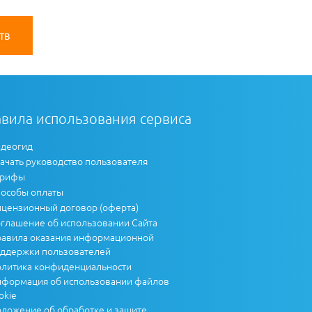
тв
вила использования сервиса
деогид
ачать руководство пользователя
арифы
особы оплаты
цензионный договор (оферта)
глашение об использовании Сайта
авила оказания информационной
ддержки пользователей
литика конфиденциальности
формация об использовании файлов
okie
ложение об обработке и защите