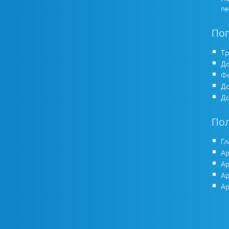
пе
По
Тр
До
Фо
До
До
По
Гл
Ар
Ар
Ар
Ар