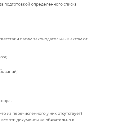
да подготовкой определенного списка
тветствии с этим законодательным актом от
сса;
бований;
спора.
-то из перечисленного у них отсутствует)
 все эти документы не обязательно в