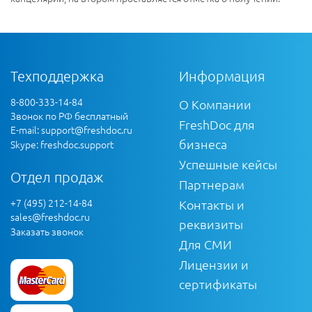
Техподдержка
Информация
8-800-333-14-84
О Компании
Звонок по РФ бесплатный
FreshDoc для
E-mail:
support@freshdoc.ru
бизнеса
Skype: freshdoc.support
Успешные кейсы
Отдел продаж
Партнерам
+7 (495) 212-14-84
Контакты и
sales@freshdoc.ru
реквизиты
Заказать звонок
Для СМИ
Лицензии и
сертификаты