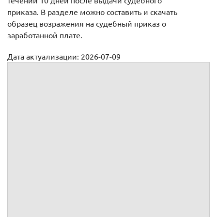
течении 10 дней после выдачи судебного
приказа. В разделе можно составить и скачать
образец возражения на судебный приказ о
заработанной плате.
Дата актуализации: 2026-07-09
Возражения относительно исполнения судебного приказа о
взыскании заработной платы и иных выплат
Мировому судье судебного
участка №
:
Место жительства
Место пребывания
Дата рождения
Место рождения
Место работы