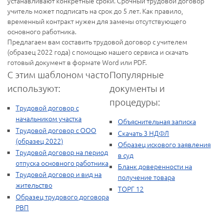
устанавливают конкретные сроки. Срочный трудовой договор
учитель может подписать на срок до 5 лет. Как правило,
временный контракт нужен для замены отсутствующего
основного работника.
Предлагаем вам составить трудовой договор с учителем
(образец 2022 года) с помощью нашего сервиса и скачать
готовый документ в формате Word или PDF.
С этим шаблоном часто
Популярные
используют:
документы и
процедуры:
Трудовой договор с
начальником участка
Объяснительная записка
Трудовой договор с ООО
Скачать 3 НДФЛ
(образец 2022)
Образец искового заявления
Трудовой договор на период
в суд
отпуска основного работника
Бланк доверенности на
Трудовой договор и вид на
получение товара
жительство
ТОРГ 12
Образец трудового договора
РВП