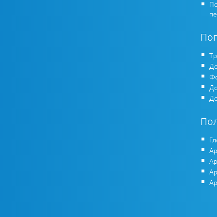
По
пе
По
Тр
До
Фо
До
До
По
Гл
Ар
Ар
Ар
Ар