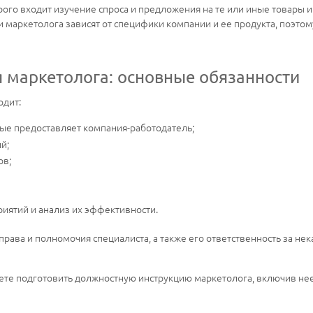
рого входит изучение спроса и предложения на те или иные товары и 
 маркетолога зависят от специфики компании и ее продукта, поэтом
 маркетолога: основные обязанности
одит:
рые предоставляет компания-работодатель;
й;
ов;
иятий и анализ их эффективности.
 права и полномочия специалиста, а также его ответственность за н
те подготовить должностную инструкцию маркетолога, включив нее 