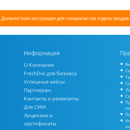
Должностная инструкция для специалистов отдела продаж
Информация
Пра
О Компании
Ви
Ск
FreshDoc для бизнеса
Т
Успешные кейсы
Сп
Партнерам
Ли
Со
Контакты и реквизиты
Пр
Для СМИ
по
По
Лицензии и
Ин
сертификаты
co