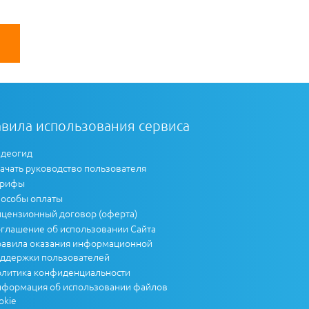
вила использования сервиса
деогид
ачать руководство пользователя
арифы
особы оплаты
цензионный договор (оферта)
глашение об использовании Сайта
авила оказания информационной
ддержки пользователей
литика конфиденциальности
формация об использовании файлов
okie