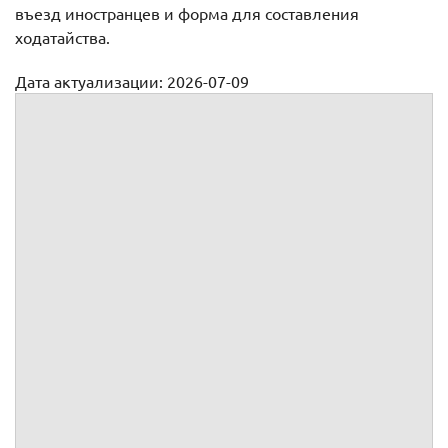
въезд иностранцев и форма для составления
ходатайства.
Дата актуализации: 2026-07-09
Ходатайство о выдаче приглашения на въезд в РФ (для
организации)