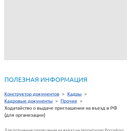
принял:
фамилия, инициалы
Дата приема документов
Рег. номер
Приглашение
(номер)
(серия)
Приглашение
получил:
фамилия, инициалы уполномоченного лица
Дата получения
ПОЛЕЗНАЯ ИНФОРМАЦИЯ
Конструктор документов
>
Кадры
>
Кадровые документы
>
Прочие
>
Ходатайство о выдаче приглашения на въезд в РФ
(для организации)
Для получения разрешения на въезд на территорию Российско