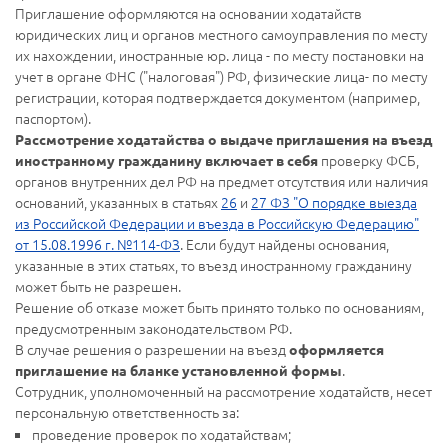
Приглашение оформляются на основании ходатайств
юридических лиц и органов местного самоуправления по месту
их нахождении, иностранные юр. лица - по месту постановки на
учет в органе ФНС ("налоговая") РФ, физические лица- по месту
регистрации, которая подтверждается документом (например,
паспортом).
Рассмотрение ходатайства о выдаче приглашения на въезд
проверку ФСБ,
иностранному гражданину включает в себя
органов внутренних дел РФ на предмет отсутствия или наличия
оснований, указанных в статьях
26
и
27 ФЗ "О порядке выезда
из Российской Федерации и въезда в Российскую Федерацию"
от 15.08.1996 г. №114-ФЗ
. Если будут найдены основания,
указанные в этих статьях, то въезд иностранному гражданину
может быть не разрешен.
Решение об отказе может быть принято только по основаниям,
предусмотренным законодательством РФ.
В случае решения о разрешении на въезд
оформляется
.
приглашение на бланке установленной формы
Сотрудник, уполномоченный на рассмотрение ходатайств, несет
персональную ответственность за:
проведение проверок по ходатайствам;