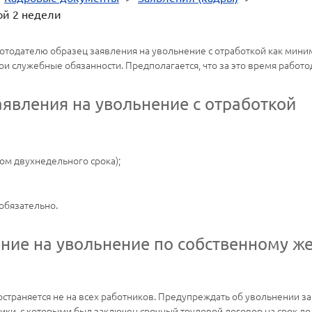
ой 2 недели
тодателю образец заявления на увольнение с отработкой как миниму
ои служебные обязанности. Предполагается, что за это время работ
аявления на увольнение с отработкой
ом двухнедельного срока);
обязательно.
ение на увольнение по собственному ж
страняется не на всех работников. Предупреждать об увольнении за
ники, с которыми был заключен срочный трудовой договор на срок до