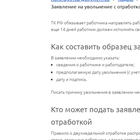
Заявление на увольнение с отработк
ТК РФ обязывает работника направлять рабо
еще 14 дней работник должен исполнять св
Как составить образец з
В заявлении необходимо указать:
сведения о работнике и работодателе;
предполагаемую дату увольнения (с учет
дату и подпись.
Писать причину увольнения в заявлении не
Кто может подать заявл
отработкой
Правило о двухнедельной отработке распро
сроке, сезонные работники, а также сотруд