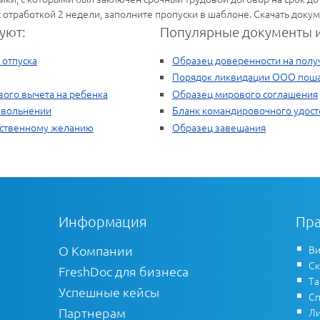
с отработкой 2 недели, заполните пропуски в шаблоне. Скачать доку
уют:
Популярные документы и
 отпуска
Образец доверенности на полу
Порядок ликвидации ООО пошаг
вого вычета на ребенка
Образец мирового соглашения
увольнении
Бланк командировочного удос
бственному желанию
Образец завещания
Информация
Пра
О Компании
Ви
Ск
FreshDoc для бизнеса
Т
Успешные кейсы
Сп
Партнерам
Ли