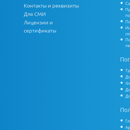
Со
Контакты и реквизиты
Пр
Для СМИ
по
По
Лицензии и
Ин
сертификаты
co
По
пе
По
Тр
До
Фо
До
До
По
Гл
Ар