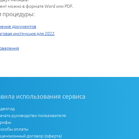
мент можно в формате Word или PDF.
 процедуры:
чение документов
овая инструкция для 2022
товерения
вила использования сервиса
деогид
ачать руководство пользователя
арифы
особы оплаты
цензионный договор (оферта)