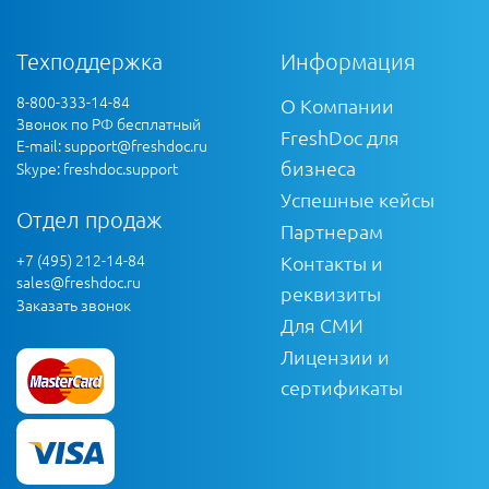
Техподдержка
Информация
8-800-333-14-84
О Компании
Звонок по РФ бесплатный
FreshDoc для
E-mail:
support@freshdoc.ru
бизнеса
Skype: freshdoc.support
Успешные кейсы
Отдел продаж
Партнерам
+7 (495) 212-14-84
Контакты и
sales@freshdoc.ru
реквизиты
Заказать звонок
Для СМИ
Лицензии и
сертификаты