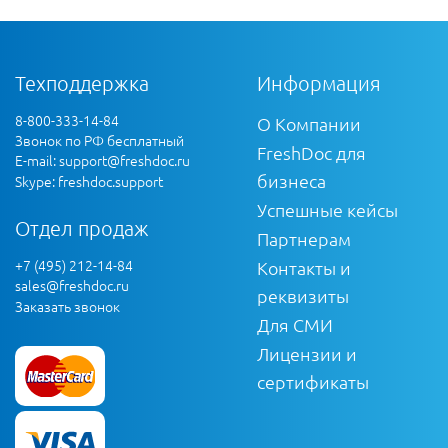
Техподдержка
Информация
8-800-333-14-84
О Компании
Звонок по РФ бесплатный
FreshDoc для
E-mail:
support@freshdoc.ru
бизнеса
Skype: freshdoc.support
Успешные кейсы
Отдел продаж
Партнерам
+7 (495) 212-14-84
Контакты и
sales@freshdoc.ru
реквизиты
Заказать звонок
Для СМИ
Лицензии и
сертификаты