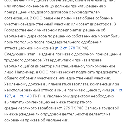
или уполномоченное лицо должны принять решения о
прекращении трудового договора с руководителем
организации. В ООО решение принимает общее собрание
участников/единственный участник или совет директоров. В
Государственном унитарном предприятии решение об
увольнении директора по решению собственника может быть
принято только после предварительного одобрения
аттестационной комиссией (
п. 2 ст. 278
ТК РФ).
Следующий этап – издание приказа о досрочном прекращении
трудового договора. Утвердить такой приказ вправе
увольняющийся директор или специально уполномоченное
лицо. Например, в ООО приказ может подписать председатель
общего собрания участников или единственный участник.
Уволенному должна выплачиваться зарплата, компенсация за
неиспользованный отпуск и иные причитающиеся суммы (
ч. 1 ст.
127
,
ч. 1 ст. 140
ТК РФ). Уволенному директору необходимо
выплатить компенсацию не ниже трехкратного
среднемесячного заработка (ст. 279 ТК РФ). Запись в трудовой
книжке (сведениях о трудовой деятельности) делается на
основании приказа об увольнении.