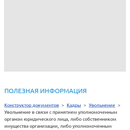
У вас остались вопросы по этой процедуре?
Посмотрите ответы на Часто задаваемые вопросы.
Задайте свой вопрос в обсуждении процедуры.
Либо обращайтесь в службу поддержки по телефону 8 800
333 14 84
Нормативная документация
- ст.
84.1
ТК РФ
-
п. 2 ст. 278
ТК РФ
- ст.
279
ТК РФ
ПОЛЕЗНАЯ ИНФОРМАЦИЯ
Конструктор документов
>
Кадры
>
Увольнение
>
Увольнение в связи с принятием уполномоченным
органом юридического лица, либо собственником
имущества организации, либо уполномоченным