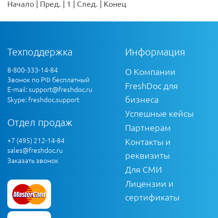
Начало
|
Пред.
|
1
|
След.
|
Конец
Техподдержка
Информация
8-800-333-14-84
О Компании
Звонок по РФ бесплатный
FreshDoc для
E-mail:
support@freshdoc.ru
бизнеса
Skype: freshdoc.support
Успешные кейсы
Отдел продаж
Партнерам
+7 (495) 212-14-84
Контакты и
sales@freshdoc.ru
реквизиты
Заказать звонок
Для СМИ
Лицензии и
сертификаты