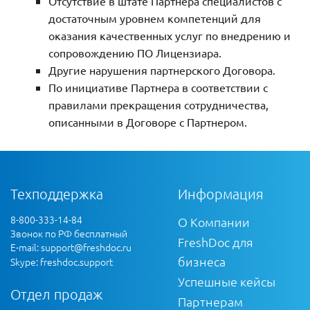
Отсутствие в штате Партнера специалистов с
достаточным уровнем компетенций для
оказания качественных услуг по внедрению и
сопровождению ПО Лицензиара.
Другие нарушения партнерского Договора.
По инициативе Партнера в соответствии с
правилами прекращения сотрудничества,
описанными в Договоре с Партнером.
Техподдержка
Информация
8-800-333-14-84
О Компании
Звонок по РФ бесплатный
FreshDoc для
E-mail:
support@freshdoc.ru
бизнеса
Skype: freshdoc.support
Успешные кейсы
Отдел продаж
Партнерам