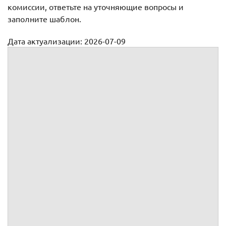
комиссии, ответьте на уточняющие вопросы и
заполните шаблон.
Дата актуализации: 2026-07-09
Приказ об определении уровня защищенности
(Полное наименование оператора)
Приказ
о создании комиссии по определению
уровня защищенности информационной
системы персональных данных в ИСПДн
№