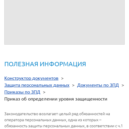
составить "Акт определения уровня защищенности
персональных данных" и представить его к утверждению.
4. Контроль за исполнением настоящего приказа оставляю
за собой.
Руководитель
(должность)
(личная
(расшифровка
подпись)
подписи)
ПОЛЕЗНАЯ ИНФОРМАЦИЯ
Конструктор документов
>
Защита персональных данных
>
Документы по ЗПД
>
Приказы по ЗПД
>
Приказ об определении уровня защищенности
Законодательство возлагает целый ряд обязанностей на
оператора персональных данных, одна из которых –
обязанность защиты персональных данных, в соответствии с ч.1