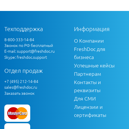
Техподдержка
Информация
8-800-333-14-84
О Компании
Звонок по РФ бесплатный
FreshDoc для
E-mail:
support@freshdoc.ru
бизнеса
Skype: freshdoc.support
Успешные кейсы
Отдел продаж
Партнерам
+7 (495) 212-14-84
Контакты и
sales@freshdoc.ru
реквизиты
Заказать звонок
Для СМИ
Лицензии и
сертификаты