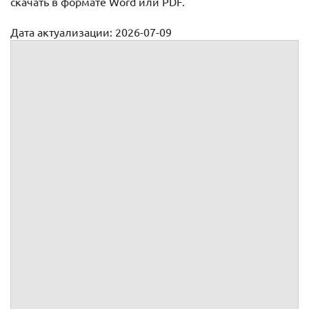
скачать в формате Word или PDF.
Дата актуализации: 2026-07-09
Положение о видеонаблюдении
Индивидуальный предприниматель
(Полное наименование оператора)
Приказ об утверждении положения о
видеонаблюдении в
№
В целях организации видеонаблюдения, защиты и
обеспечения прав граждан при осуществлении
видеонаблюдения,
ПРИКАЗЫВАЮ:
1.