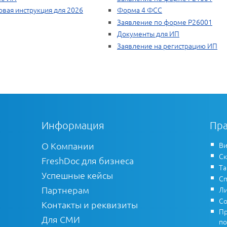
овая инструкция для 2026
Форма 4 ФСС
Заявление по форме Р26001
Документы для ИП
Заявление на регистрацию ИП
Информация
Пра
О Компании
Ви
Ск
FreshDoc для бизнеса
Т
Успешные кейсы
Сп
Партнерам
Ли
Со
Контакты и реквизиты
Пр
Для СМИ
по