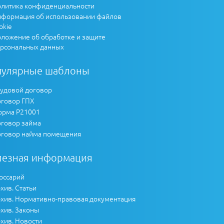
литика конфиденциальности
формация об использовании файлов
okie
ложение об обработке и защите
рсональных данных
пулярные шаблоны
удовой договор
говор ГПХ
рма Р21001
говор займа
говор найма помещения
лезная информация
оссарий
хив. Статьи
хив. Нормативно-правовая документация
хив. Законы
хив. Новости