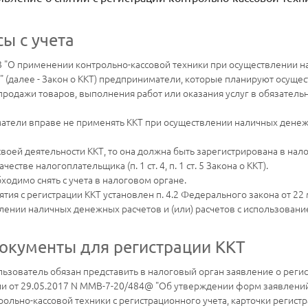
сы с учета
-ФЗ "О применении контрольно-кассовой техники при осуществлении н
 (далее - Закон о ККТ) предприниматели, которые планируют осущес
продажи товаров, выполнения работ или оказания услуг в обязател
атели вправе не применять ККТ при осуществлении наличных денежн
воей деятельности ККТ, то она должна быть зарегистрирована в нал
тве налогоплательщика (п. 1 ст. 4, п. 1 ст. 5 Закона о ККТ).
одимо снять с учета в налоговом органе.
тия с регистрации ККТ установлен п. 4.2 Федерального закона от 22
лении наличных денежных расчетов и (или) расчетов с использовани
окументы для регистрации ККТ
льзователь обязан представить в налоговый орган заявление о реги
 от 29.05.2017 N ММВ-7-20/484@ "Об утверждении форм заявлений 
рольно-кассовой техники с регистрационного учета, карточки регист