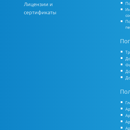
По
Лицензии и
Ин
сертификаты
co
По
пе
По
Тр
До
Фо
До
До
По
Гл
Ар
Ар
Ар
Ар