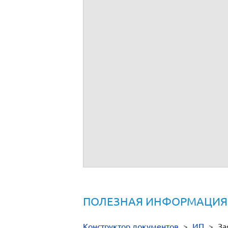
Уведомление о переходе на упрощен
Доверенность на представление инте
Заявление об исправлении ошибок в
Заявление с просьбой предоставить 
Квитанция об уплате государственно
ПОЛЕЗНАЯ ИНФОРМАЦИЯ
Конструктор документов
>
ИП
>
За