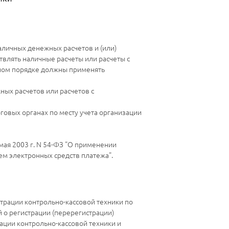
аличных денежных расчетов и (или)
твлять наличные расчеты или расчеты с
ьном порядке должны применять
ых расчетов или расчетов с
оговых органах по месту учета организации
 мая 2003 г. N 54-ФЗ "О применении
ем электронных средств платежа".
страции контрольно-кассовой техники по
о регистрации (перерегистрации)
рации контрольно-кассовой техники и