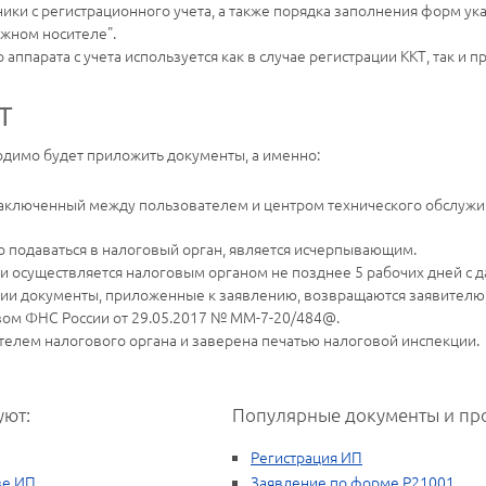
хники с регистрационного учета, а также порядка заполнения форм у
ажном носителе".
аппарата с учета используется как в случае регистрации ККТ, так и п
Т
одимо будет приложить документы, а именно:
заключенный между пользователем и центром технического обслужи
 подаваться в налоговый орган, является исчерпывающим.
 и осуществляется налоговым органом не позднее 5 рабочих дней с 
и документы, приложенные к заявлению, возвращаются заявителю, 
ом ФНС России от 29.05.2017 № ММ-7-20/484@.
телем налогового органа и заверена печатью налоговой инспекции.
уют:
Популярные документы и пр
Регистрация ИП
ве ИП
Заявление по форме Р21001