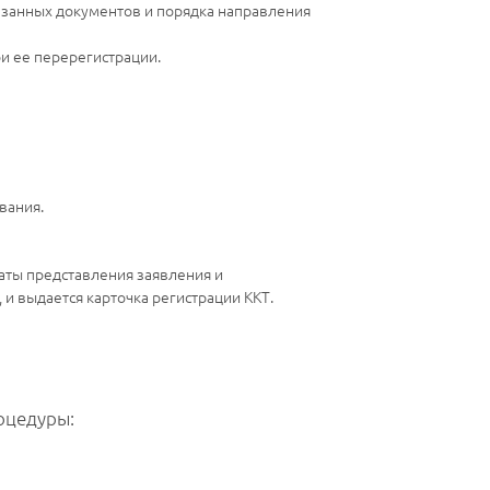
казанных документов и порядка направления
ри ее перерегистрации.
вания.
даты представления заявления и
и выдается карточка регистрации ККТ.
оцедуры: