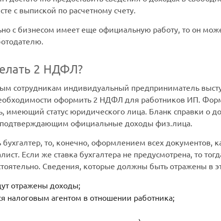
те с выпиской по расчетному счету.
но с бизнесом имеет еще официальную работу, то он може
ботодателю.
елать 2 НДФЛ?
ным сотрудникам индивидуальный предприниматель выступа
 необходимости оформить 2 НДФЛ для работников ИП. Форм
ь, имеющий статус юридического лица. Бланк справки о 
 подтверждающим официальные доходы физ.лица.
ь бухгалтер, то, конечно, оформлением всех документов, 
лист. Если же ставка бухгалтера не предусмотрена, то тогд
тоятельно. Сведения, которые должны быть отражены в эт
дут отражены доходы;
я налоговым агентом в отношении работника;