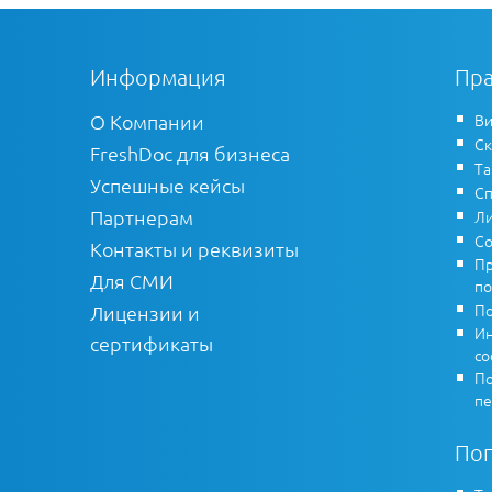
Информация
Пра
О Компании
Ви
Ск
FreshDoc для бизнеса
Т
Успешные кейсы
Сп
Партнерам
Ли
Со
Контакты и реквизиты
Пр
Для СМИ
по
По
Лицензии и
Ин
сертификаты
co
По
пе
По