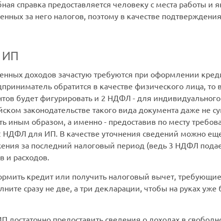
ная справка предоставляется человеку с места работы и я
нных за него налогов, поэтому в качестве подтверждени
 ИП
нных доходов зачастую требуются при оформлении кредит
приниматель обратится в качестве физического лица, то
тов будет фигурировать и 2 НДФЛ - для индивидуального
йском законодательстве такого вида документа даже не су
ть иным образом, а именно - предоставив по месту треб
НДФЛ для ИП. В качестве уточнения сведений можно еще
ия за последний налоговый период (ведь 3 НДФЛ подает
в и расходов.
оформить кредит или получить налоговый вычет, требующи
лните сразу не две, а три декларации, чтобы на руках уж
П достаточно предоставить сведения о доходах в свобод