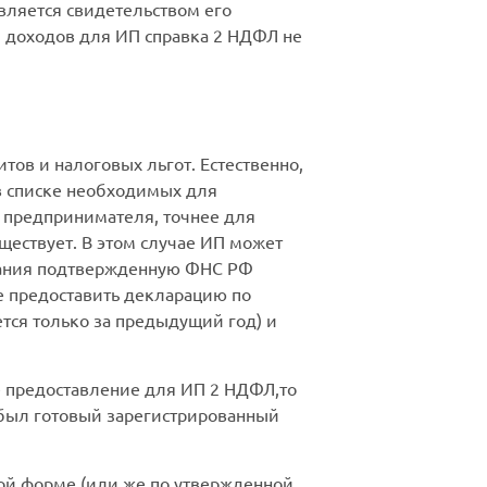
вляется свидетельством его
я доходов для ИП справка 2 НДФЛ не
ов и налоговых льгот. Естественно,
 в списке необходимых для
 предпринимателя, точнее для
ществует. В этом случае ИП может
ования подтвержденную ФНС РФ
 предоставить декларацию по
ся только за предыдущий год) и
е предоставление для ИП 2 НДФЛ,то
е был готовый зарегистрированный
ной форме (или же по утвержденной