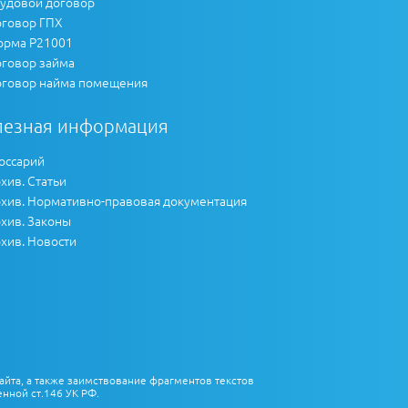
удовой договор
говор ГПХ
рма Р21001
говор займа
говор найма помещения
лезная информация
оссарий
хив. Статьи
хив. Нормативно-правовая документация
хив. Законы
хив. Новости
айта, а также заимствование фрагментов текстов
нной ст.146 УК РФ.