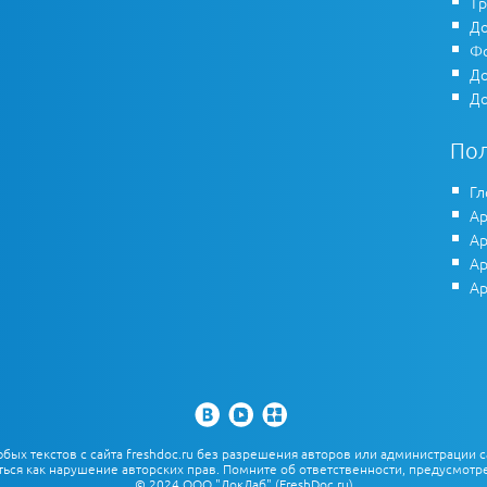
Тр
До
Фо
До
До
По
Гл
Ар
Ар
Ар
Ар
х текстов с сайта freshdoc.ru без разрешения авторов или администрации с
ться как нарушение авторских прав. Помните об ответственности, предусмотре
© 2024 ООО "ДокЛаб" (FreshDoc.ru)