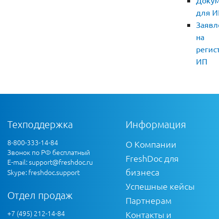
Доку
для И
Заявл
на
регис
ИП
Техподдержка
Информация
8-800-333-14-84
О Компании
Звонок по РФ бесплатный
FreshDoc для
E-mail:
support@freshdoc.ru
бизнеса
Skype: freshdoc.support
Успешные кейсы
Отдел продаж
Партнерам
+7 (495) 212-14-84
Контакты и