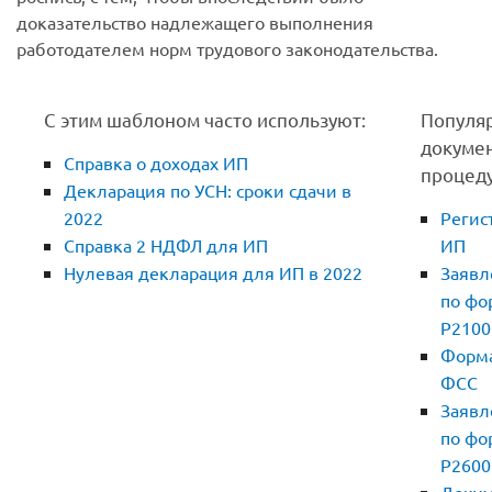
доказательство надлежащего выполнения
работодателем норм трудового законодательства.
С этим шаблоном часто используют:
Популя
докуме
Справка о доходах ИП
процед
Декларация по УСН: сроки сдачи в
2022
Регис
Справка 2 НДФЛ для ИП
ИП
Нулевая декларация для ИП в 2022
Заявл
по фо
Р2100
Форма
ФСС
Заявл
по фо
Р2600